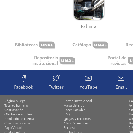
Palmira
Bibliotecas
Catálogo
Rec
Repositorio
Portal de
institucional
revistas
Facebook
Twitter
YouTube
Email
Régimen Legal
Correo institucional
Co
Talento humano
Mapa del sitio
Av
Contratación
Redes Sociales
40
Ofertas de empleo
FAQ
He
Rendición de cuentas
Quejas y reclamos
Un
Concurso docente
Atención en línea
Bo
Pago Virtual
Encuesta
(+
Control interno
Contáctenos
00