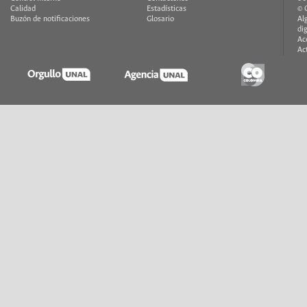
Calidad
Estadísticas
© 
Buzón de notificaciones
Glosario
Al
di
Ac
Ac