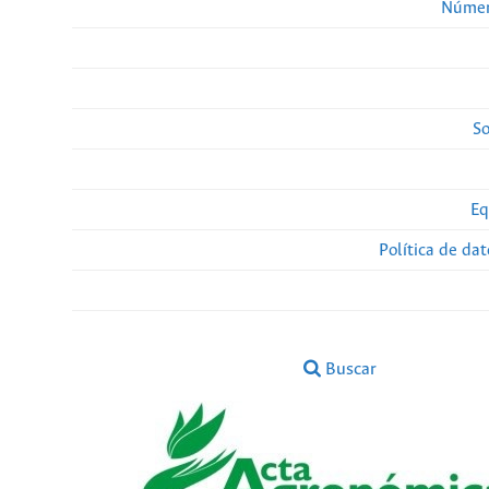
Númer
So
Eq
Política de da
Buscar