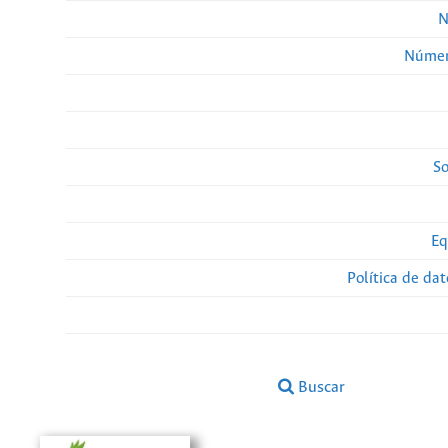
N
Númer
So
Eq
Política de da
Buscar