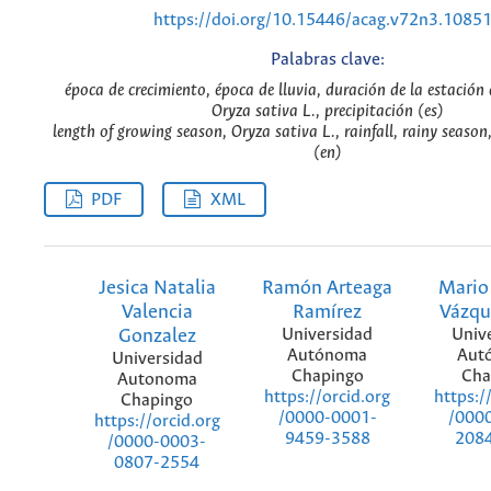
https://doi.org/10.15446/acag.v72n3.1085
Palabras clave:
época de crecimiento, época de lluvia, duración de la estación 
Oryza sativa L., precipitación (es)
length of growing season, Oryza sativa L., rainfall, rainy seaso
(en)
PDF
XML
Jesica Natalia
Ramón Arteaga
Mario
Valencia
Ramírez
Vázqu
Gonzalez
Universidad
Univ
Autónoma
Aut
Universidad
Chapingo
Cha
Autonoma
https://orcid.org
https:/
Chapingo
/0000-0001-
/000
https://orcid.org
9459-3588
208
/0000-0003-
0807-2554