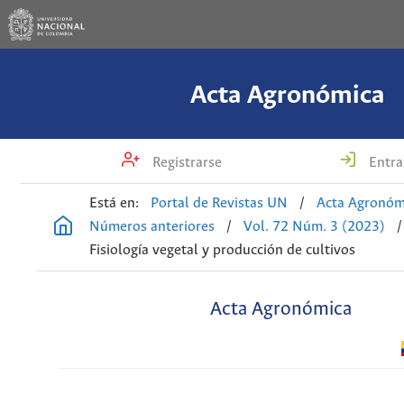
Acta Agronómica
Registrarse
Entra
Está en:
Portal de Revistas UN
/
Acta Agronóm
Números anteriores
/
Vol. 72 Núm. 3 (2023)
/
Fisiología vegetal y producción de cultivos
Acta Agronómica