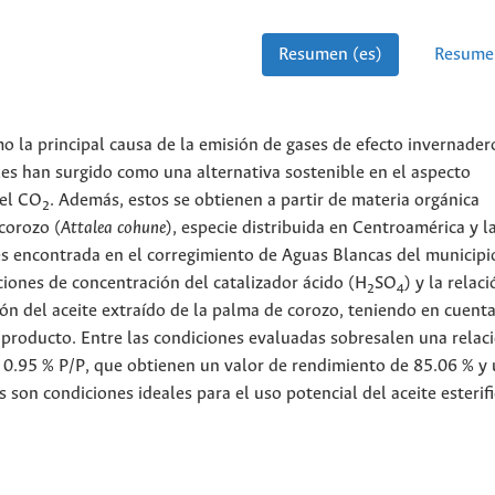
Resumen (es)
Resume
mo la principal causa de la emisión de gases de efecto invernadero
es han surgido como una alternativa sostenible en el aspecto
del CO
. Además, estos se obtienen a partir de materia orgánica
2
corozo (
Attalea cohune
), especie distribuida en Centroamérica y l
es encontrada en el corregimiento de Aguas Blancas del municipi
ciones de concentración del catalizador ácido (H
SO
) y la relac
2
4
ción del aceite extraído de la palma de corozo, teniendo en cuenta
l producto. Entre las condiciones evaluadas sobresalen una relac
e 0.95 % P/P, que obtienen un valor de rendimiento de 85.06 % y
s son condiciones ideales para el uso potencial del aceite esterif