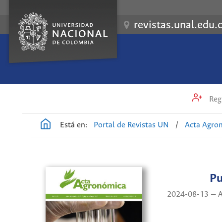
revistas.unal.edu.
Regi
Está en:
Portal de Revistas UN
/
Acta Agro
Pu
2024-08-13 — A