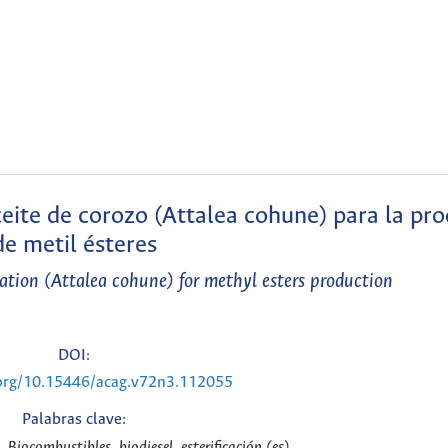
aceite de corozo (Attalea cohune) para la pr
de metil ésteres
ication (Attalea cohune) for methyl esters production
DOI:
.org/10.15446/acag.v72n3.112055
Palabras clave:
 Biocombustibles, biodiesel, esterificación (es)