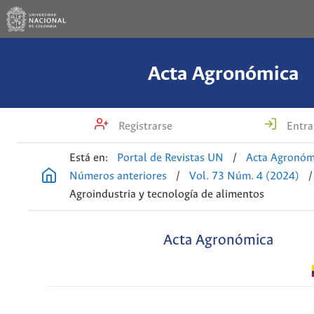
Acta Agronómica
Registrarse
Entra
Está en:
Portal de Revistas UN
/
Acta Agronóm
Números anteriores
/
Vol. 73 Núm. 4 (2024)
/
Agroindustria y tecnología de alimentos
Acta Agronómica