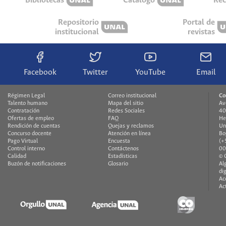
Bibliotecas
Catálogo
Rec
Repositorio
Portal de
institucional
revistas
Facebook
Twitter
YouTube
Email
Régimen Legal
Correo institucional
Co
Talento humano
Mapa del sitio
Av
Contratación
Redes Sociales
40
Ofertas de empleo
FAQ
He
Rendición de cuentas
Quejas y reclamos
Un
Concurso docente
Atención en línea
Bo
Pago Virtual
Encuesta
(+
Control interno
Contáctenos
00
Calidad
Estadísticas
© 
Buzón de notificaciones
Glosario
Al
di
Ac
Ac