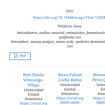
DOI:
https://doi.org/10.15446/acag.v73n4.1205
Palabras clave:
Antioxidantes, análisis sensorial, aminoácidos, fermentació
polifenoles (es)
Antioxidant, sensory analysis, amino acids, symbiotic fermenta
(en)
PDF
Reni Danilo
Alexis Fabián
Manue
Vinocunga-
Coello Baños
Pérez 
Pillajo
Universidad
Univ
Estatal
Es
Universidad
Amazónica
Ama
Estatal
https://orcid.org
https:/
Amazónica
/0009-0000-
/000
https://orcid.org