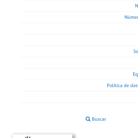
N
Númer
So
Eq
Política de da
Buscar