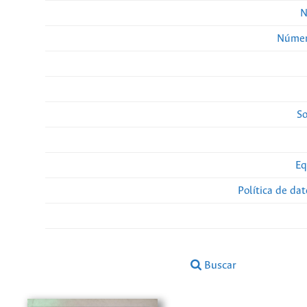
N
Númer
So
Eq
Política de da
Buscar