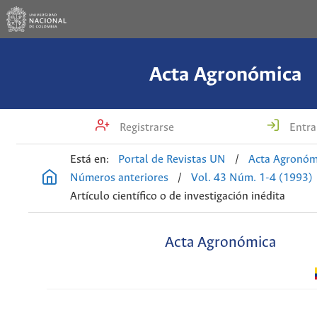
Acta Agronómica
Registrarse
Entra
Está en:
Portal de Revistas UN
/
Acta Agronóm
Números anteriores
/
Vol. 43 Núm. 1-4 (1993)
Artículo científico o de investigación inédita
Acta Agronómica