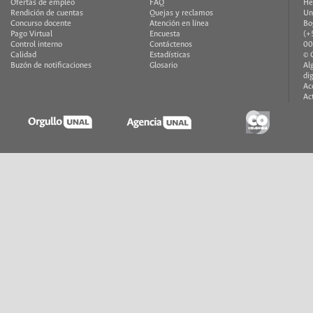
Ofertas de empleo
FAQ
He
Rendición de cuentas
Quejas y reclamos
Un
Concurso docente
Atención en línea
Bo
Pago Virtual
Encuesta
(+
Control interno
Contáctenos
00
Calidad
Estadísticas
© 
Buzón de notificaciones
Glosario
Al
di
Ac
Ac