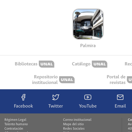
Palmira
Bibliotecas
Catálogo
Rec
Repositorio
Portal de
institucional
revistas
Facebook
Twitter
YouTube
Email
Régimen Legal
Correo institucional
Co
Talento humano
Mapa del sitio
Av
Contratación
Redes Sociales
40