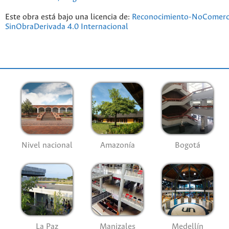
Este obra está bajo una licencia de:
Reconocimiento-NoComerc
SinObraDerivada 4.0 Internacional
Nivel nacional
Amazonía
Bogotá
La Paz
Manizales
Medellín