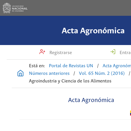
Acta Agronómica
Registrarse
Entra
Está en:
Portal de Revistas UN
/
Acta Agronóm
Números anteriores
/
Vol. 65 Núm. 2 (2016)
/
Agroindustria y Ciencia de los Alimentos
Acta Agronómica