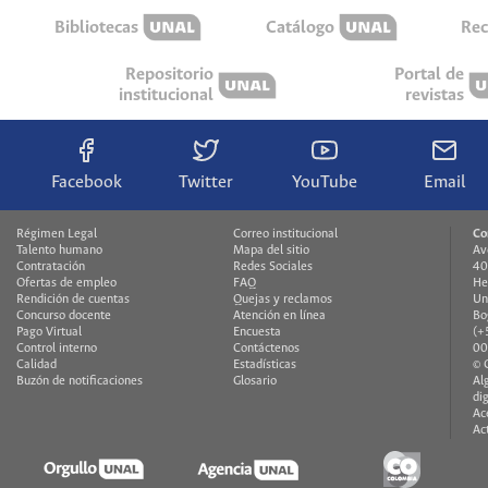
Bibliotecas
Catálogo
Rec
Repositorio
Portal de
institucional
revistas
Facebook
Twitter
YouTube
Email
Régimen Legal
Correo institucional
Co
Talento humano
Mapa del sitio
Av
Contratación
Redes Sociales
40
Ofertas de empleo
FAQ
He
Rendición de cuentas
Quejas y reclamos
Un
Concurso docente
Atención en línea
Bo
Pago Virtual
Encuesta
(+
Control interno
Contáctenos
00
Calidad
Estadísticas
© 
Buzón de notificaciones
Glosario
Al
di
Ac
Ac