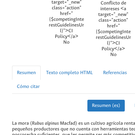
target="_new"
Conflicto de
class="action"
intereses <a
href="
target="_new"
{$competingInte
class="action"
restGuidelinesUr
href="
l}">CI
{$competingInte
Policy</a>
restGuidelinesUr
No
l}">CI
Policy</a>
No
Resumen
Texto completo HTML
Referencias
Cómo citar
Resumen (es)
La mora (
Rubus alpinus
Macfad) es un cultivo agrícola rent
pequeños productores que no cuenta con herramientas te
poscosecha suficientes, que les permite ser más competiti