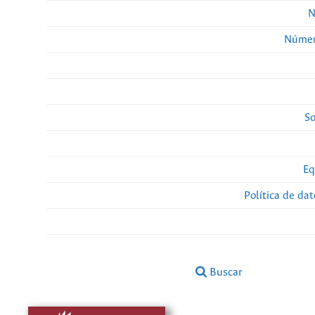
N
Númer
So
Eq
Política de da
Buscar