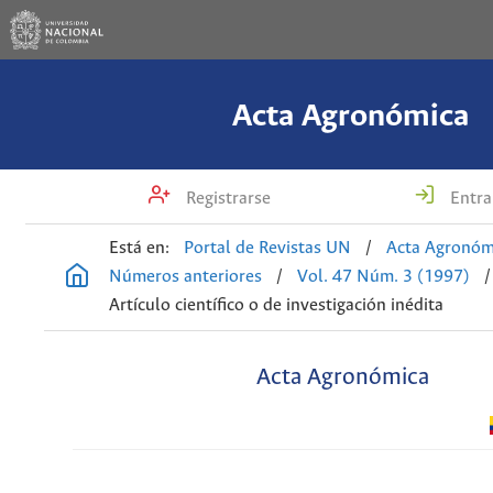
Acta Agronómica
Registrarse
Entra
Está en:
Portal de Revistas UN
/
Acta Agronóm
Números anteriores
/
Vol. 47 Núm. 3 (1997)
/
Artículo científico o de investigación inédita
Acta Agronómica