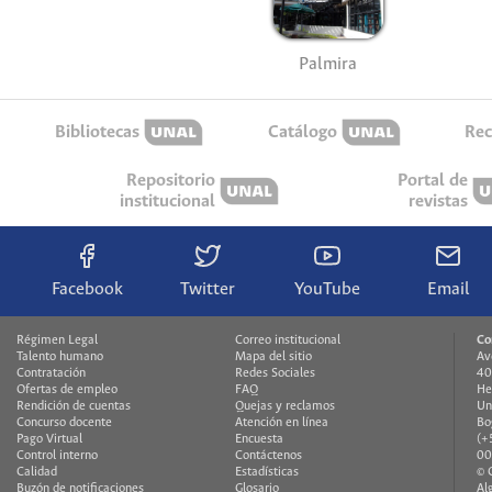
Palmira
Bibliotecas
Catálogo
Rec
Repositorio
Portal de
institucional
revistas
Facebook
Twitter
YouTube
Email
Régimen Legal
Correo institucional
Co
Talento humano
Mapa del sitio
Av
Contratación
Redes Sociales
40
Ofertas de empleo
FAQ
He
Rendición de cuentas
Quejas y reclamos
Un
Concurso docente
Atención en línea
Bo
Pago Virtual
Encuesta
(+
Control interno
Contáctenos
00
Calidad
Estadísticas
© 
Buzón de notificaciones
Glosario
Al