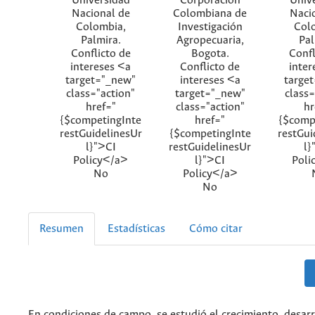
Universidad
Corporación
Univ
Nacional de
Colombiana de
Naci
Colombia,
Investigación
Col
Palmira.
Agropecuaria,
Pal
Conflicto de
Bogota.
Confl
intereses <a
Conflicto de
inter
target="_new"
intereses <a
targe
class="action"
target="_new"
class=
href="
class="action"
hr
{$competingInte
href="
{$comp
restGuidelinesUr
{$competingInte
restGui
l}">CI
restGuidelinesUr
l}
Policy</a>
l}">CI
Poli
No
Policy</a>
No
Resumen
Estadísticas
Cómo citar
En condiciones de campo, se estudió el crecimiento, desarr