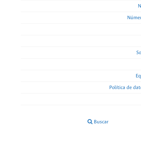
N
Númer
So
Eq
Política de da
Buscar