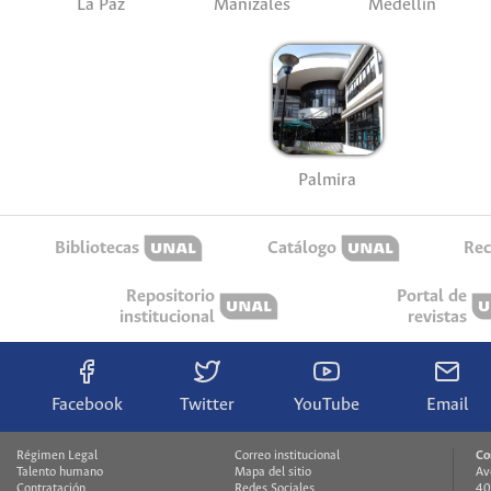
La Paz
Manizales
Medellín
Palmira
Bibliotecas
Catálogo
Rec
Repositorio
Portal de
institucional
revistas
Facebook
Twitter
YouTube
Email
Régimen Legal
Correo institucional
Co
Talento humano
Mapa del sitio
Av
Contratación
Redes Sociales
40