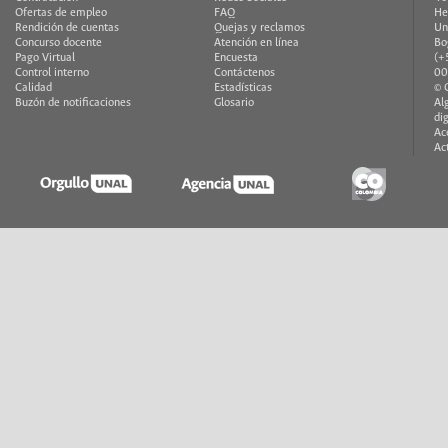
Ofertas de empleo
FAQ
He
Rendición de cuentas
Quejas y reclamos
Un
Concurso docente
Atención en línea
Bo
Pago Virtual
Encuesta
(+
Control interno
Contáctenos
00
Calidad
Estadísticas
© 
Buzón de notificaciones
Glosario
Al
di
Ac
Ac