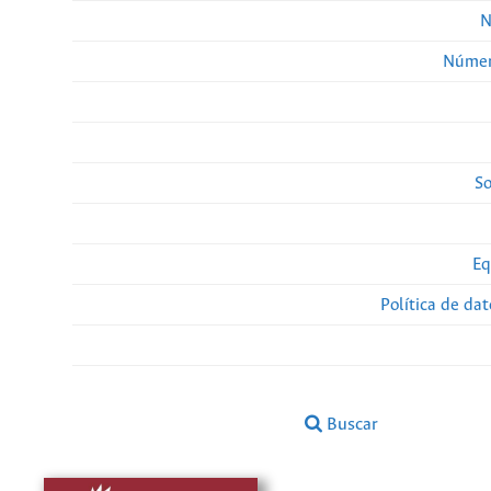
N
Númer
So
Eq
Política de da
Buscar