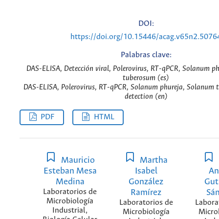
DOI:
https://doi.org/10.15446/acag.v65n2.5076
Palabras clave:
DAS-ELISA, Detección viral, Polerovirus, RT-qPCR, Solanum p
tuberosum (es)
DAS-ELISA, Polerovirus, RT-qPCR, Solanum phureja, Solanum t
detection (en)
PDF
HTML
Mauricio
Martha
Esteban Mesa
Isabel
An
Medina
González
Gut
Laboratorios de
Ramírez
Sá
Microbiología
Laboratorios de
Labora
Industrial,
Microbiología
Micro