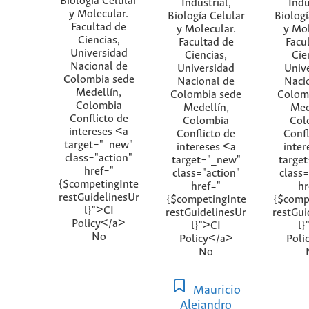
Biología Celular
Industrial,
Indu
y Molecular.
Biología Celular
Biologí
Facultad de
y Molecular.
y Mol
Ciencias,
Facultad de
Facu
Universidad
Ciencias,
Cie
Nacional de
Universidad
Univ
Colombia sede
Nacional de
Naci
Medellín,
Colombia sede
Colom
Colombia
Medellín,
Med
Conflicto de
Colombia
Col
intereses <a
Conflicto de
Confl
target="_new"
intereses <a
inter
class="action"
target="_new"
targe
href="
class="action"
class=
{$competingInte
href="
hr
restGuidelinesUr
{$competingInte
{$comp
l}">CI
restGuidelinesUr
restGui
Policy</a>
l}">CI
l}
No
Policy</a>
Poli
No
Mauricio
Alejandro