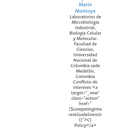
Marín
Montoya
Laboratorios de
Microbiología
Industrial,
Biología Celular
y Molecular.
Facultad de
Ciencias,
Universidad
Nacional de
Colombia sede
Medellín,
Colombia
Conflicto de
intereses <a
target="_new"
class="action"
href="
{$competingInte
restGuidelinesUr
l}">CI
Policy</a>