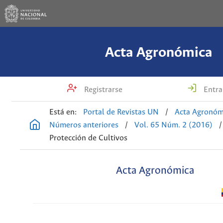
Acta Agronómica
Registrarse
Entra
Está en:
Portal de Revistas UN
/
Acta Agronóm
Números anteriores
/
Vol. 65 Núm. 2 (2016)
/
Protección de Cultivos
Acta Agronómica