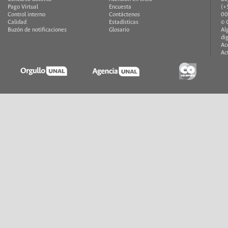
Pago Virtual
Encuesta
(+
Control interno
Contáctenos
00
Calidad
Estadísticas
© 
Buzón de notificaciones
Glosario
Al
di
Ac
Ac