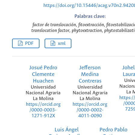
https://doi.org/10.15446/acag.v70n2.9420
Palabras clave:
factor de translocación, fitoextracción, fitoestabilizaci
translocation factor, phytoextraction, phytostabilizat
PDF
xml
Josué Pedro
Jefferson
Johel
Clemente
Medina
Laur
Huachen
Contreras
Univ
Naciona
Universidad
Universidad
La 
Nacional Agraria
Nacional Agraria
https:/
La Molina
La Molina
/000
https://orcid.org
https://orcid.org
725
/0000-0003-
/0000-0002-
1271-912X
4011-0090
Luis Ángel
Pedro Pablo