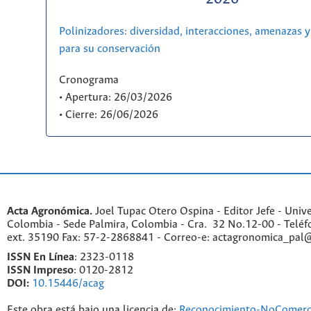
Polinizadores: diversidad, interacciones, amenazas y
para su conservación
Cronograma
• Apertura: 26/03/2026
• Cierre: 26/06/2026
Acta Agronómica.
Joel Tupac Otero Ospina - Editor Jefe - Univ
Colombia - Sede Palmira, Colombia - Cra. 32 No.12-00 - Telé
ext. 35190 Fax: 57-2-2868841 - Correo-e: actagronomica_pal
ISSN En Línea
: 2323-0118
ISSN Impreso
: 0120-2812
DOI:
10.15446/acag
Este obra está bajo una licencia de:
Reconocimiento-NoComerc