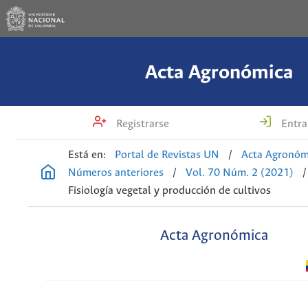
Acta Agronómica
Registrarse
Entra
Está en:
Portal de Revistas UN
/
Acta Agronóm
Números anteriores
/
Vol. 70 Núm. 2 (2021)
/
Fisiología vegetal y producción de cultivos
Acta Agronómica