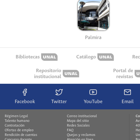
Palmira
Bibliotecas
Catálogo
Rec
Repositorio
Portal de
institucional
revistas
Facebook
Twitter
YouTube
Email
Régimen Legal
Correo institucional
Co
Talento humano
Mapa del sitio
Av
Contratación
Redes Sociales
40
Ofertas de empleo
FAQ
He
Rendición de cuentas
Quejas y reclamos
Un
Concurso docente
Atención en línea
Bo