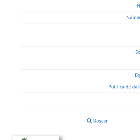
N
Númer
So
Eq
Política de da
Buscar