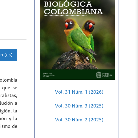
n (es)
Colombia
n que se
Vol. 31 Núm. 1 (2026)
ralistas,
olución a
Vol. 30 Núm. 3 (2025)
gión, la
ión y la
Vol. 30 Núm. 2 (2025)
vismo de