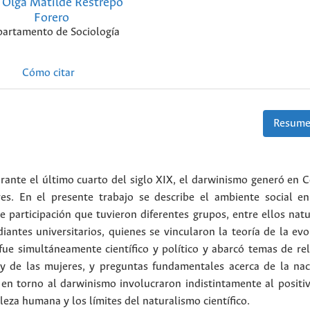
Olga Matilde Restrepo
Forero
artamento de Sociología
Cómo citar
Resume
rante el último cuarto del siglo XIX, el darwinismo generó en 
res. En el presente trabajo se describe el ambiente social e
e participación que tuvieron diferentes grupos, entre ellos natu
diantes universitarios, quienes se vincularon la teoría de la ev
ue simultáneamente científico y político y abarcó temas de reli
y de las mujeres, y preguntas fundamentales acerca de la nac
s en torno al darwinismo involucraron indistintamente al positi
leza humana y los límites del naturalismo científico.