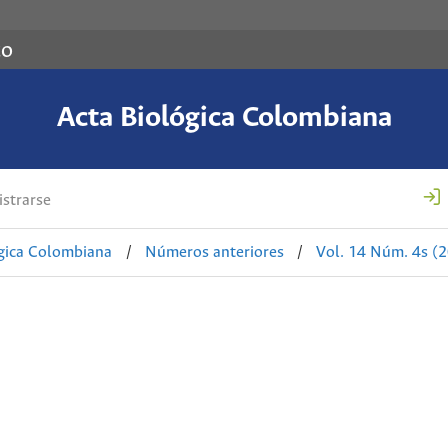
co
Acta Biológica Colombiana
strarse
ógica Colombiana
/
Números anteriores
/
Vol. 14 Núm. 4s (