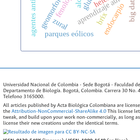
aprendizaje automátic
geomorfología
fenología
m
big data
endocarpio
brix
zural
parques eólicos
Universidad Nacional de Colombia - Sede Bogotá - Faculdad de
Departamento de Biología. Bogotá, Colombia. Carrera 30 No. 45
Telefono 3165000.
All articles published by Acta Biológica Colombiana are licens
the
Attribution-NonCommercial-ShareAlike 4.0
This license le
tweak, and build upon your work non-commercially, as long as
license their new creations under the identical terms.