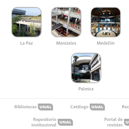
La Paz
Manizales
Medellín
Palmira
Bibliotecas
Catálogo
Rec
Repositorio
Portal de
institucional
revistas