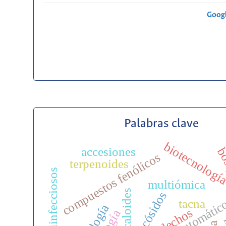
Googl
Palabras clave
biotecnologí
accesiones
bos
compuestos fenólicos
terpenoides
agentes antiinfecciosos
multiómica
alcaloides
glucósidos
tacna
helechos