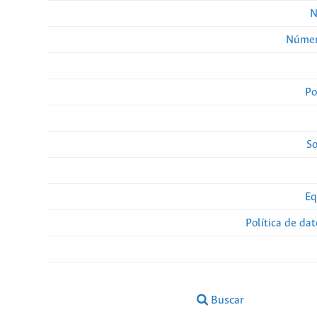
N
Númer
Po
So
Eq
Política de da
Buscar