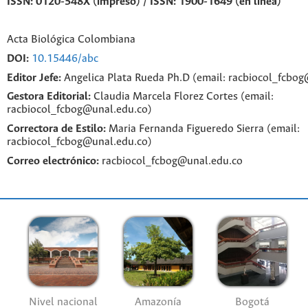
ISSN: 0120-548X (impreso) / ISSN: 1900-1649 (en línea)
Acta Biológica Colombiana
DOI:
10.15446/abc
Editor Jefe:
Angelica Plata Rueda Ph.D (email: racbiocol_fcbo
Gestora Editorial:
Claudia Marcela Florez Cortes (email:
racbiocol_fcbog@unal.edu.co)
Correctora de Estilo:
Maria Fernanda Figueredo Sierra (email:
racbiocol_fcbog@unal.edu.co)
Correo electrónico:
racbiocol_fcbog@unal.edu.co
Nivel nacional
Amazonía
Bogotá