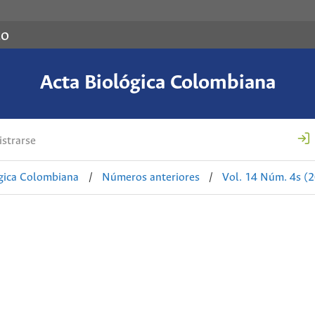
co
Acta Biológica Colombiana
strarse
ógica Colombiana
/
Números anteriores
/
Vol. 14 Núm. 4s (