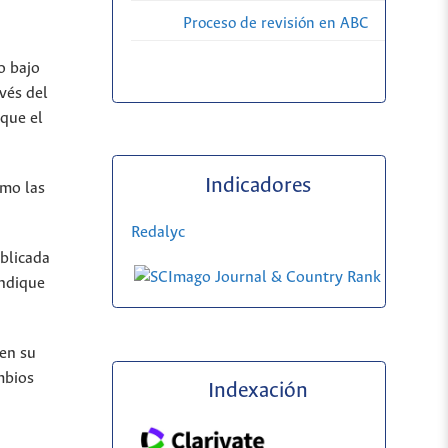
Proceso de revisión en ABC
o bajo
vés del
 que el
Indicadores
omo las
Redalyc
ublicada
indique
 en su
mbios
Indexación