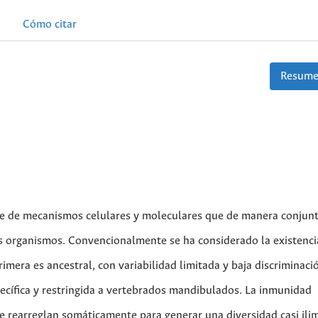
Cómo citar
Resume
e de mecanismos celulares y moleculares que de manera conjun
los organismos. Convencionalmente se ha considerado la existenci
rimera es ancestral, con variabilidad limitada y baja discriminaci
ecífica y restringida a vertebrados mandibulados. La inmunidad
e rearreglan somáticamente para generar una diversidad casi ili