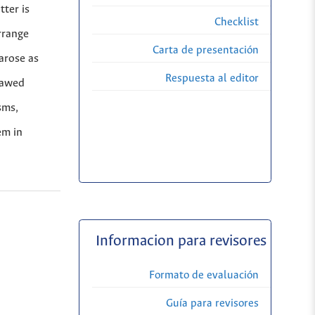
tter is
Checklist
rrange
Carta de presentación
arose as
Respuesta al editor
jawed
sms,
em in
Informacion para revisores
Formato de evaluación
Guía para revisores