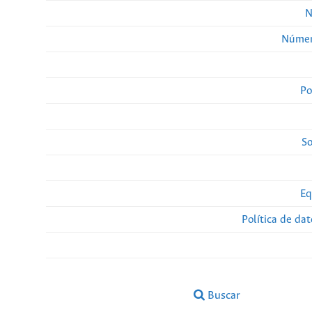
N
Númer
Po
So
Eq
Política de da
Buscar