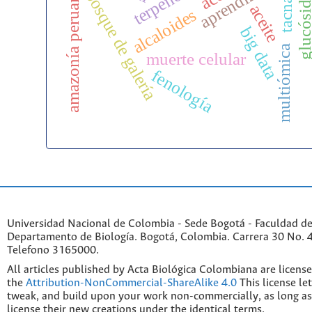
glucósid
amazonía peruana
bosque de galería
tacna
aceite
alcaloides
big data
multiómica
muerte celular
fenología
Universidad Nacional de Colombia - Sede Bogotá - Faculdad de
Departamento de Biología. Bogotá, Colombia. Carrera 30 No. 45
Telefono 3165000.
All articles published by Acta Biológica Colombiana are licens
the
Attribution-NonCommercial-ShareAlike 4.0
This license le
tweak, and build upon your work non-commercially, as long as
license their new creations under the identical terms.