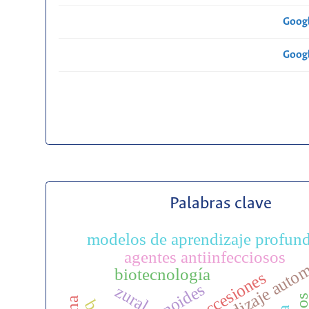
Googl
Googl
Palabras clave
modelos de aprendizaje profun
aprendizaje auto
agentes antiinfecciosos
biotecnología
accesiones
terpenoides
zural