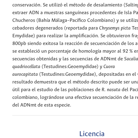
conservación. Se utilizó el método de desalamiento (
Saltin
extraer ADN a muestras sanguíneas procedentes de Isla P
Chucheros (Bahía Málaga–Pacífico Colombiano) y se utiliz
cebadores degenerados (reportada para
Chrysemys picta
Te
Emydidae) para realizar la amplificación. Se obtuvieron f
800pb siendo exitosa la reacción de secuenciación de los a
se estableció un porcentaje de homología mayor al 92 % en
secuencias obtenidas y las secuencias de ADNmt de
Sacali
quadriocellata
(Testudines:Geoemydidae) y
Cuora
aurocapitata
(Testudines:Geoemydidae), depositadas en el
resultado demuestra que el método descrito puede ser un
útil para el estudio de las poblaciones de
R. nasuta
del Pací
colombiano, lográndose una efectiva secuenciación de la r
del ADNmt de esta especie.
Licencia