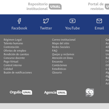
Repositorio
Portal de
institucional
revistas
Facebook
Twitter
YouTube
Email
Régimen Legal
Correo institucional
Co
Talento humano
Mapa del sitio
Av
Contratación
Redes Sociales
40
Ofertas de empleo
FAQ
He
Rendición de cuentas
Quejas y reclamos
Un
Concurso docente
Atención en línea
Bo
Pago Virtual
Encuesta
(+
Control interno
Contáctenos
00
Calidad
Estadísticas
© 
Buzón de notificaciones
Glosario
Al
di
Ac
Ac