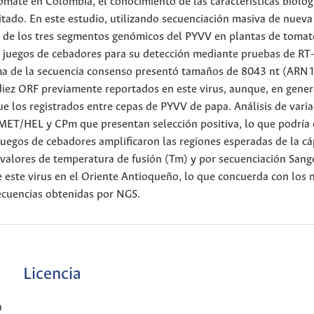
omate en Colombia, el conocimiento de las características biológ
tado. En este estudio, utilizando secuenciación masiva de nueva
a de los tres segmentos genómicos del PYVV en plantas de tomat
res juegos de cebadores para su detección mediante pruebas de R
ma de la secuencia consenso presentó tamaños de 8043 nt (ARN1
diez ORF previamente reportados en este virus, aunque, en gener
e los registrados entre cepas de PYVV de papa. Análisis de varia
 MET/HEL y CPm que presentan selección positiva, lo que podría 
juegos de cebadores amplificaron las regiones esperadas de la cá
n valores de temperatura de fusión (Tm) y por secuenciación Sange
e este virus en el Oriente Antioqueño, lo que concuerda con los 
cuencias obtenidas por NGS.
Licencia
a