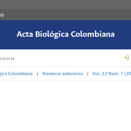
co
Acta Biológica Colombiana
strarse
ógica Colombiana
/
Números anteriores
/
Vol. 22 Núm. 1 (2