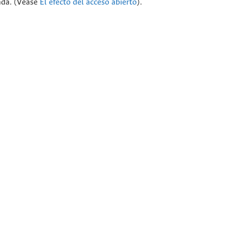
cada. (Véase
El efecto del acceso abierto
).