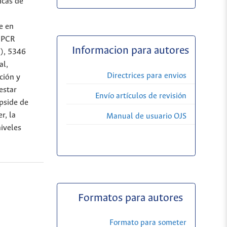
icas de
e en
T-PCR
Informacion para autores
), 5346
al,
Directrices para envios
ción y
estar
Envío artículos de revisión
pside de
r, la
Manual de usuario OJS
niveles
Formatos para autores
Formato para someter