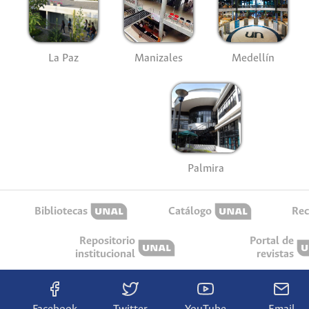
La Paz
Manizales
Medellín
Palmira
Bibliotecas
Catálogo
Rec
Repositorio
Portal de
institucional
revistas