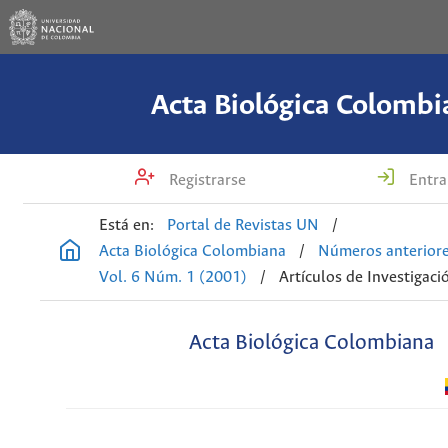
Acta Biológica Colombi
Registrarse
Entra
Está en:
Portal de Revistas UN
/
Acta Biológica Colombiana
/
Números anterior
Vol. 6 Núm. 1 (2001)
/
Artículos de Investigaci
Acta Biológica Colombiana