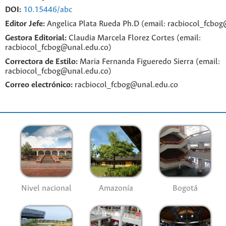
DOI:
10.15446/abc
Editor Jefe:
Angelica Plata Rueda Ph.D (email: racbiocol_fcbo
Gestora Editorial:
Claudia Marcela Florez Cortes (email:
racbiocol_fcbog@unal.edu.co)
Correctora de Estilo:
Maria Fernanda Figueredo Sierra (email:
racbiocol_fcbog@unal.edu.co)
Correo electrónico:
racbiocol_fcbog@unal.edu.co
Nivel nacional
Amazonía
Bogotá