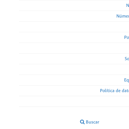
N
Númer
Po
So
Eq
Política de da
Buscar