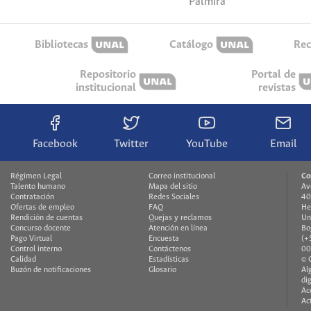
Palmira
Bibliotecas
Catálogo
Rec
Repositorio
Portal de
institucional
revistas
Facebook
Twitter
YouTube
Email
Régimen Legal
Correo institucional
Co
Talento humano
Mapa del sitio
Av
Contratación
Redes Sociales
40
Ofertas de empleo
FAQ
He
Rendición de cuentas
Quejas y reclamos
Un
Concurso docente
Atención en línea
Bo
Pago Virtual
Encuesta
(+
Control interno
Contáctenos
00
Calidad
Estadísticas
© 
Buzón de notificaciones
Glosario
Al
di
Ac
Ac