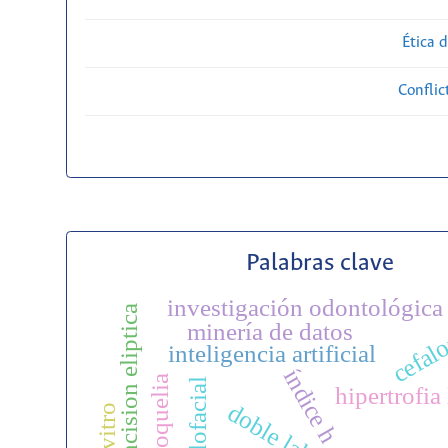
Ética 
Conflic
Palabras clave
investigación odontológica
cefal
incision eliptica
minería de datos
inteligencia artificial
índice h
macroquelia
hipertrofia 
doble labio