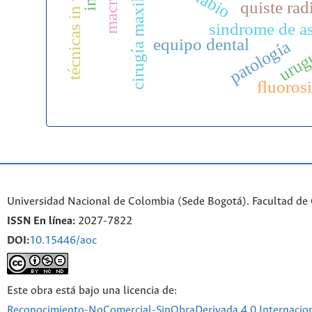
cirugía maxilofacial
técnicas in vitro
quiste rad
sindrome de a
equipo dental
patología
urug
fluorosi
Universidad Nacional de Colombia (Sede Bogotá). Facultad de
ISSN En línea:
2027-7822
DOI:
10.15446/aoc
Este obra está bajo una licencia de:
Reconocimiento-NoComercial-SinObraDerivada 4.0 Internacio