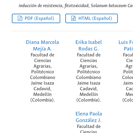
inducción de resistencia, fitotoxicidad, Solanum betaceum Cav
PDF (Español)
HTML (Español)
Diana Marcela
Erika Isabel
Luis 
Mejía A.
Rodas G.
Pat
Facultad de
Facultad de
Facu
Ciencias
Ciencias
Cie
Agrarias,
Agrarias,
Agr
Politécnico
Politécnico
Poli
Colombiano
Colombiano
Colo
Jaime Isaza
Jaime Isaza
Jaim
Cadavid,
Cadavid,
Cad
Medellín
Medellín
Med
(Colombia).
(Colombia).
(Col
Elena Paola
González J.
Facultad de
Ciencias