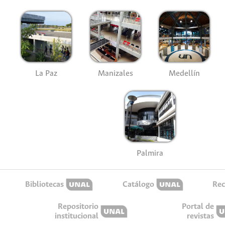
La Paz
Manizales
Medellín
Palmira
Bibliotecas
Catálogo
Rec
Repositorio
Portal de
institucional
revistas