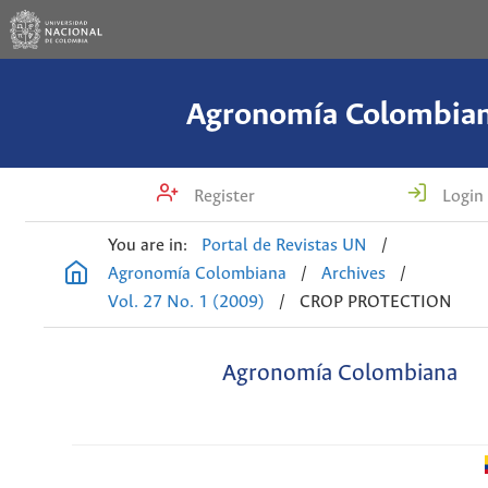
Agronomía Colombia
Register
Login
You are in:
Portal de Revistas UN
/
Agronomía Colombiana
/
Archives
/
Vol. 27 No. 1 (2009)
/
CROP PROTECTION
Agronomía Colombiana