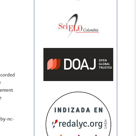
ecorded
e
sement
e
(by-nc-