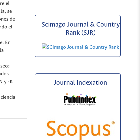
re el
la, se
ones de
Scimago Journal & Country
ndo el
Rank (SJR)
.
le. En
la
 seca
rados
N y -K
Journal Indexation
iciencia