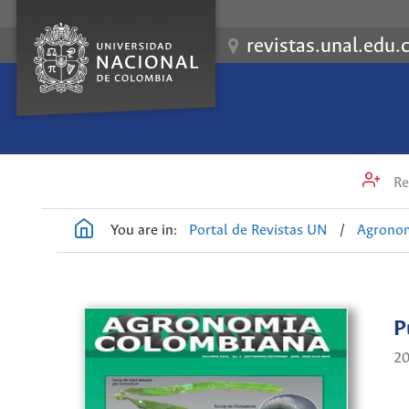
revistas.unal.edu.
Re
You are in:
Portal de Revistas UN
/
Agrono
P
2