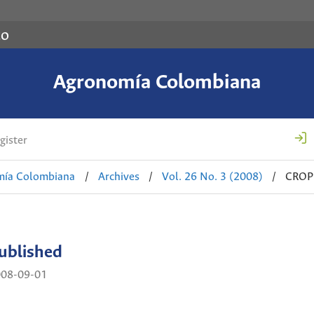
co
Agronomía Colombiana
gister
mía Colombiana
/
Archives
/
Vol. 26 No. 3 (2008)
/
CROP
ublished
008-09-01