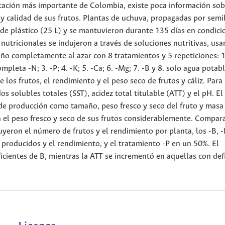
rtación más importante de Colombia, existe poca información sob
 y calidad de sus frutos. Plantas de uchuva, propagadas por semil
de plástico (25 L) y se mantuvieron durante 135 días en condici
 nutricionales se indujeron a través de soluciones nutritivas, usa
o completamente al azar con 8 tratamientos y 5 repeticiones: 1
ompleta -N; 3. -P; 4. -K; 5. -Ca; 6. -Mg; 7. -B y 8. solo agua potab
los frutos, el rendimiento y el peso seco de frutos y cáliz. Para 
os solubles totales (SST), acidez total titulable (ATT) y el pH. El
 de producción como tamaño, peso fresco y seco del fruto y masa
ron el peso fresco y seco de sus frutos considerablemente. Compa
uyeron el número de frutos y el rendimiento por planta, los -B, -
producidos y el rendimiento, y el tratamiento -P en un 50%. El
icientes de B, mientras la ATT se incrementó en aquellas con def