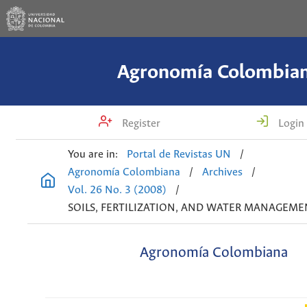
Agronomía Colombia
Register
Login
You are in:
Portal de Revistas UN
/
Agronomía Colombiana
/
Archives
/
Vol. 26 No. 3 (2008)
/
SOILS, FERTILIZATION, AND WATER MANAGEME
Agronomía Colombiana