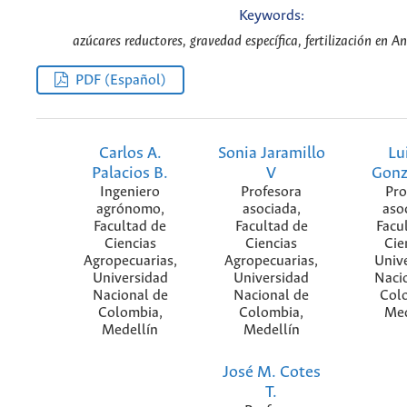
Keywords:
azúcares reductores, gravedad específica, fertilización en An
PDF (Español)
Carlos A.
Sonia Jaramillo
Lu
Palacios B.
V
Gonz
Ingeniero
Profesora
Pro
agrónomo,
asociada,
aso
Facultad de
Facultad de
Facu
Ciencias
Ciencias
Cie
Agropecuarias,
Agropecuarias,
Univ
Universidad
Universidad
Naci
Nacional de
Nacional de
Col
Colombia,
Colombia,
Med
Medellín
Medellín
José M. Cotes
T.