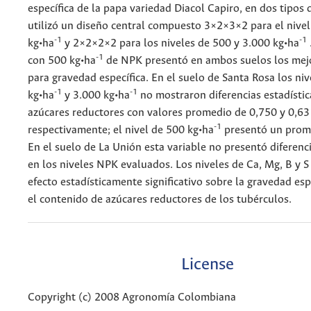
específica de la papa variedad Diacol Capiro, en dos tipos 
utilizó un diseño central compuesto 3×2×3×2 para el nivel
-1
-1
kg•ha
y 2×2×2×2 para los niveles de 500 y 3.000 kg•ha
-1
con 500 kg•ha
de NPK presentó en ambos suelos los mej
para gravedad específica. En el suelo de Santa Rosa los ni
-1
-1
kg•ha
y 3.000 kg•ha
no mostraron diferencias estadístic
azúcares reductores con valores promedio de 0,750 y 0,63
-1
respectivamente; el nivel de 500 kg•ha
presentó un prom
En el suelo de La Unión esta variable no presentó diferenci
en los niveles NPK evaluados. Los niveles de Ca, Mg, B y S
efecto estadísticamente significativo sobre la gravedad esp
el contenido de azúcares reductores de los tubérculos.
License
Copyright (c) 2008 Agronomía Colombiana