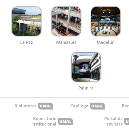
La Paz
Manizales
Medellín
Palmira
Bibliotecas
Catálogo
Rec
Repositorio
Portal de
institucional
revistas