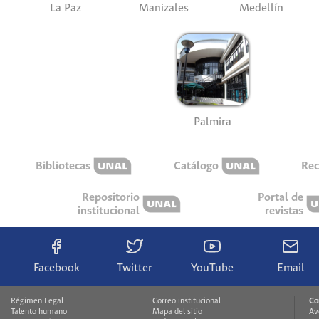
La Paz
Manizales
Medellín
Palmira
Bibliotecas
Catálogo
Rec
Repositorio
Portal de
institucional
revistas
Facebook
Twitter
YouTube
Email
Régimen Legal
Correo institucional
Co
Talento humano
Mapa del sitio
Av