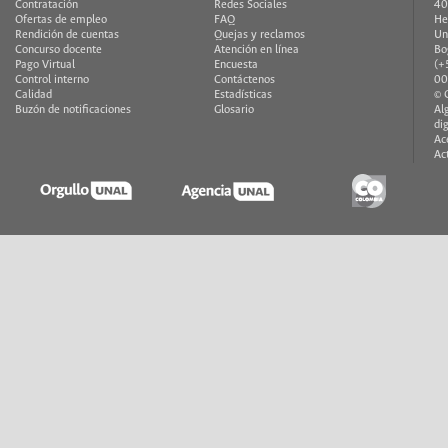
Contratación
Redes Sociales
40
Ofertas de empleo
FAQ
He
Rendición de cuentas
Quejas y reclamos
Un
Concurso docente
Atención en línea
Bo
Pago Virtual
Encuesta
(+
Control interno
Contáctenos
00
Calidad
Estadísticas
© 
Buzón de notificaciones
Glosario
Al
di
Ac
Ac