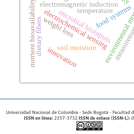
environmental mo
measuremen
nutrient bioavailability
electromagnetic induction
food systems
temperature
electrochemical sensing
microbial bioinputs
weight loss
dietary fibers
soil moisture
innovation
Universidad Nacional de Colombia - Sede Bogotá - Facultad d
ISSN en línea:
2357-3732
ISSN de enlace (ISSN-L):
0