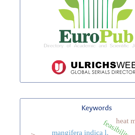
Keywords
heat 
feasibility
mangifera indica l.