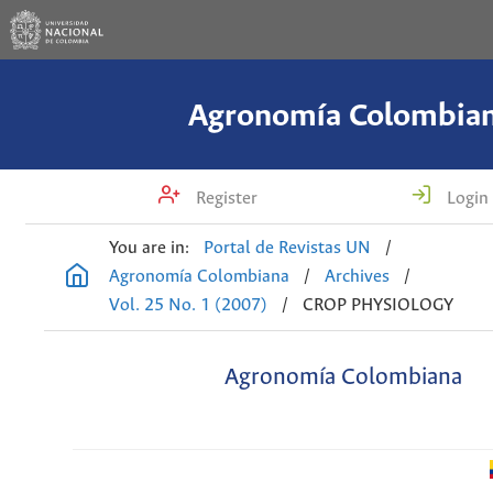
Agronomía Colombia
Register
Login
You are in:
Portal de Revistas UN
/
Agronomía Colombiana
/
Archives
/
Vol. 25 No. 1 (2007)
/
CROP PHYSIOLOGY
Agronomía Colombiana