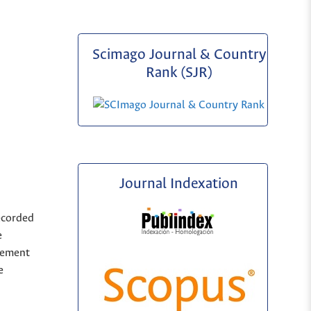
Scimago Journal & Country
Rank (SJR)
Journal Indexation
ecorded
e
sement
e