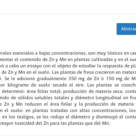
Abstrac
rales esenciales a bajas concentraciones, son muy tóxicos en ca
mentar el contenido de Zn y Mn en plantas cultivadas y en el sue
evó a cabo un ensayo con el objeto de estudiar la respuesta de p
s de Zn y Mn en el suelo. Las plantas de fresa crecieron en mater
a). Se le adicionó gradualmente 350 mg de Zn ó 150 mg de 
 kilogramo de suelo secado al aire. Las plantas se cosec
determinó: área foliar total; producción de materia seca; cont
tenido de sólidos solubles totales y diámetro longitudinal en fr
e Zn y Mn reducen el área foliar y la producción de materia 
n el suelo: en plantas tratadas con altas concentraciones, los
 en los testigos, se les redujo el diámetro y disminuyó el cont
a mayor toxicidad del Zn para las plantas que del Mn.