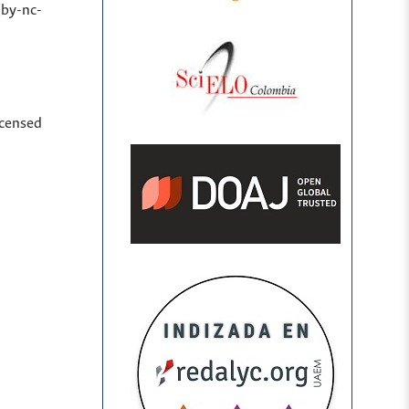
(by-nc-
icensed