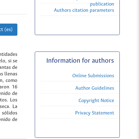
publication
Authors citation parameters
t (es)
ntidades
Information for authors
lo, si se
lantas de
as llenas
Online Submissions
Mn, como
haron 16
Author Guidelines
enido de
utos. Los
Copyright Notice
seca. La
 sólidos
Privacy Statement
enido de