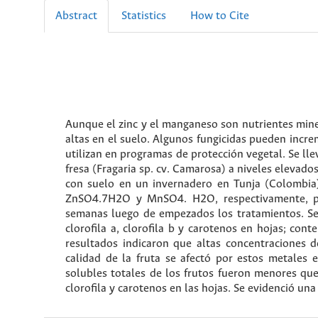
Abstract
Statistics
How to Cite
Aunque el zinc y el manganeso son nutrientes mine
altas en el suelo. Algunos fungicidas pueden incre
utilizan en programas de protección vegetal. Se ll
fresa (Fragaria sp. cv. Camarosa) a niveles elevado
con suelo en un invernadero en Tunja (Colombi
ZnSO4.7H2O y MnSO4. H2O, respectivamente, por
semanas luego de empezados los tratamientos. Se 
clorofila a, clorofila b y carotenos en hojas; con
resultados indicaron que altas concentraciones d
calidad de la fruta se afectó por estos metales e
solubles totales de los frutos fueron menores que
clorofila y carotenos en las hojas. Se evidenció un