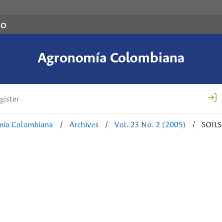
co
Agronomía Colombiana
gister
mía Colombiana
/
Archives
/
Vol. 23 No. 2 (2005)
/
SOIL