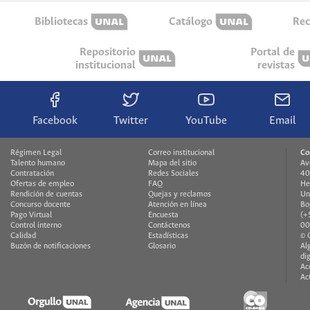
Bibliotecas
Catálogo
Rec
Repositorio
Portal de
institucional
revistas
Facebook
Twitter
YouTube
Email
Régimen Legal
Correo institucional
Co
Talento humano
Mapa del sitio
Av
Contratación
Redes Sociales
40
Ofertas de empleo
FAQ
He
Rendición de cuentas
Quejas y reclamos
Un
Concurso docente
Atención en línea
Bo
Pago Virtual
Encuesta
(+
Control interno
Contáctenos
00
Calidad
Estadísticas
© 
Buzón de notificaciones
Glosario
Al
di
Ac
Ac