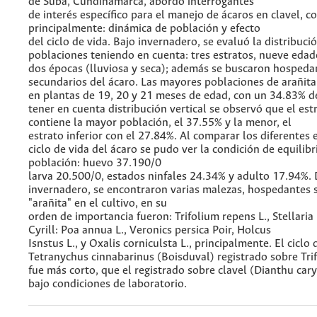
de Suba, Cundinamarca, abordó interrogantes
de interés específico para el manejo de ácaros en clavel, 
principalmente: dinámica de población y efecto
del ciclo de vida. Bajo invernadero, se evaluó la distribució
poblaciones teniendo en cuenta: tres estratos, nueve edad
dos épocas (lluviosa y seca); además se buscaron hospeda
secundarios del ácaro. Las mayores poblaciones de arañita
en plantas de 19, 20 y 21 meses de edad, con un 34.83% de
tener en cuenta distribución vertical se observó que el es
contiene la mayor población, el 37.55% y la menor, el
estrato inferior con el 27.84%. Al comparar los diferentes 
ciclo de vida del ácaro se pudo ver la condición de equilibr
población: huevo 37.190/0
larva 20.500/0, estados ninfales 24.34% y adulto 17.94%. 
invernadero, se encontraron varias malezas, hospedantes 
"arañita" en el cultivo, en su
orden de importancia fueron: Trifolium repens L., Stellaria
Cyrill: Poa annua L., Veronics persica Poir, Holcus
Isnstus L., y Oxalis corniculsta L., principalmente. El ciclo 
Tetranychus cinnabarinus (Boisduval) registrado sobre Tri
fue más corto, que el registrado sobre clavel (Dianthu car
bajo condiciones de laboratorio.