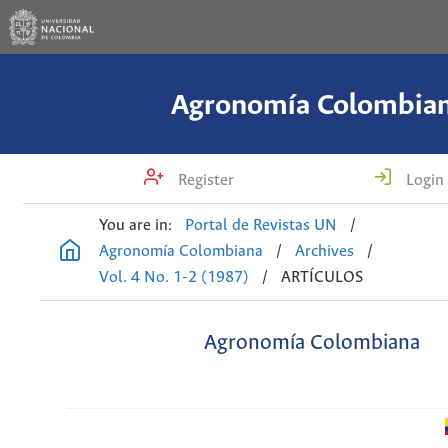
Agronomía Colombia
Register
Login
You are in:
Portal de Revistas UN
/
Agronomía Colombiana
/
Archives
/
Vol. 4 No. 1-2 (1987)
/
ARTÍCULOS
Agronomía Colombiana