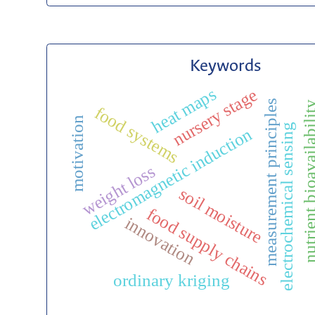
Keywords
heat maps
nursery stage
measurement principles
nutrient bioavaila
food systems
motivation
electrochemical sensing
electromagnetic induction
weight loss
soil moisture
food supply chains
innovation
ordinary kriging