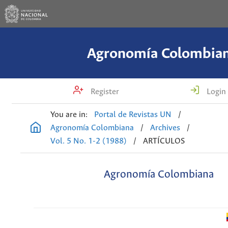
Agronomía Colombia
Register
Login
You are in:
Portal de Revistas UN
/
Agronomía Colombiana
/
Archives
/
Vol. 5 No. 1-2 (1988)
/
ARTÍCULOS
Agronomía Colombiana