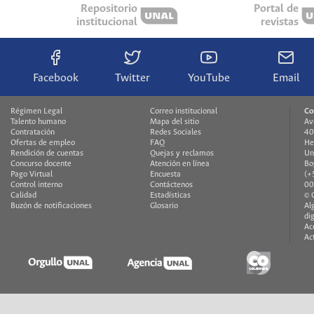
Repositorio
Portal de
institucional
revistas
Facebook
Twitter
YouTube
Email
Régimen Legal
Correo institucional
Co
Talento humano
Mapa del sitio
Av
Contratación
Redes Sociales
40
Ofertas de empleo
FAQ
He
Rendición de cuentas
Quejas y reclamos
Un
Concurso docente
Atención en línea
Bo
Pago Virtual
Encuesta
(+
Control interno
Contáctenos
00
Calidad
Estadísticas
© 
Buzón de notificaciones
Glosario
Al
di
Ac
Ac