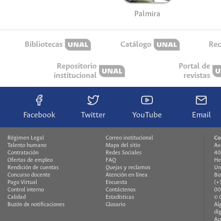
Palmira
Bibliotecas
Catálogo
Rec
Repositorio
Portal de
institucional
revistas
Facebook
Twitter
YouTube
Email
Régimen Legal
Correo institucional
Co
Talento humano
Mapa del sitio
Av
Contratación
Redes Sociales
40
Ofertas de empleo
FAQ
He
Rendición de cuentas
Quejas y reclamos
Un
Concurso docente
Atención en línea
Bo
Pago Virtual
Encuesta
(+
Control interno
Contáctenos
00
Calidad
Estadísticas
© 
Buzón de notificaciones
Glosario
Al
di
Ac