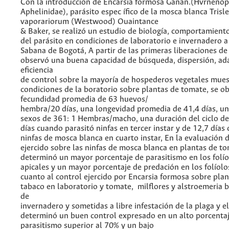
Con la introducción de Encarsia formosa Ganan.(Hvrnenóp
Aphelinidae), parásito espec ífico de la mosca blanca Trisl
vaporariorum (Westwood) Ouaintance
& Baker, se realizó un estudio de biología, comportamient
del parásito en condiciones de laboratorio e invernadero a 
Sabana de Bogotá, A partir de las primeras liberaciones de 
observó una buena capacidad de búsqueda, dispersión, ad
eficiencia
de control sobre la mayoría de hospederos vegetales mues
condiciones de la boratorio sobre plantas de tomate, se o
fecundidad promedia de 63 huevos/
hembra/20 días, una longevidad promedia de 41,4 días, un
sexos de 361: 1 Hembras/macho, una duración del ciclo de
días cuando parasitó ninfas en tercer instar y de 12,7 días
ninfas de mosca blanca en cuarto instar, En la evaluación d
ejercido sobre las ninfas de mosca blanca en plantas de t
determinó un mayor porcentaje de parasitismo en los folí
apicales y un mayor porcentaje de predación en los folíolo
cuanto al control ejercido por Encarsia formosa sobre pla
tabaco en laboratorio y tomate, milflores y alstroemeria 
de
invernadero y sometidas a libre infestación de la plaga y el
determinó un buen control expresado en un alto porcenta
parasitismo superior al 70% y un bajo