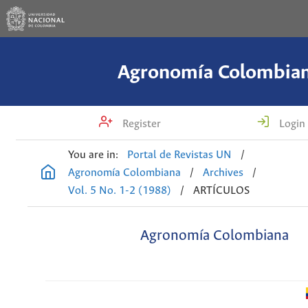
Agronomía Colombia
Register
Login
You are in:
Portal de Revistas UN
/
Agronomía Colombiana
/
Archives
/
Vol. 5 No. 1-2 (1988)
/
ARTÍCULOS
Agronomía Colombiana