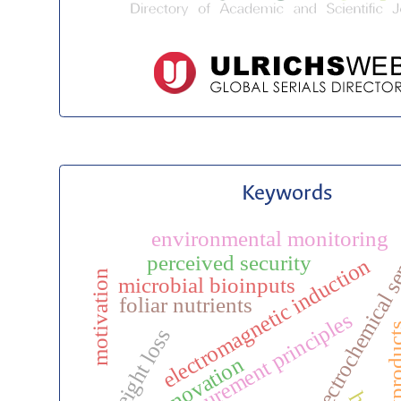
Keywords
electrochemical s
environmental monitoring
perceived security
electromagnetic induction
motivation
microbial bioinputs
foliar nutrients
measurement principles
byprodu
weight loss
innovation