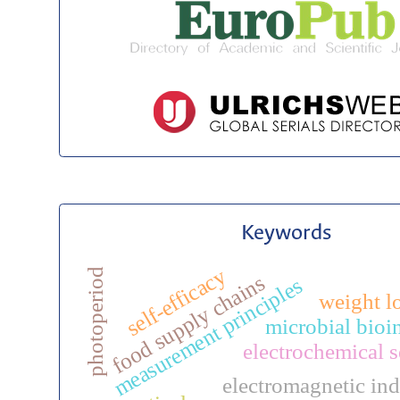
Keywords
self-efficacy
photoperiod
food supply chains
measurement principles
weight l
microbial bioi
electrochemical 
electromagnetic in