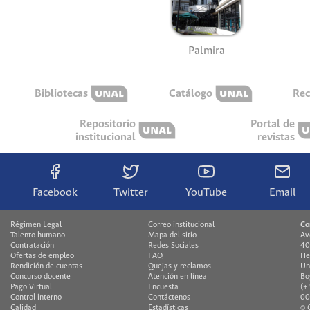
Palmira
Bibliotecas
Catálogo
Rec
Repositorio
Portal de
institucional
revistas
Facebook
Twitter
YouTube
Email
Régimen Legal
Correo institucional
Co
Talento humano
Mapa del sitio
Av
Contratación
Redes Sociales
40
Ofertas de empleo
FAQ
He
Rendición de cuentas
Quejas y reclamos
Un
Concurso docente
Atención en línea
Bo
Pago Virtual
Encuesta
(+
Control interno
Contáctenos
00
Calidad
Estadísticas
© 