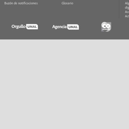
Buzón de notificaciones
Glosario
Al
di
Ac
Ac