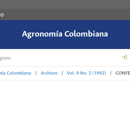
co
Agronomía Colombiana
gister
mía Colombiana
/
Archives
/
Vol. 9 No. 2 (1992)
/
CONFE