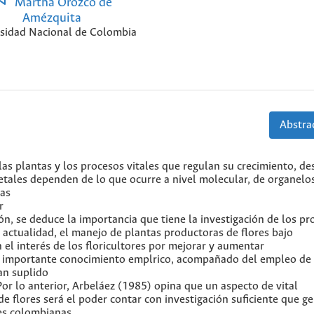
Martha Orozco de
Amézquita
sidad Nacional de Colombia
Abstrac
las plantas y los procesos vitales que regulan su crecimiento, de
getales dependen de lo que ocurre a nivel molecular, de organelo
las
r
ión, se deduce la importancia que tiene la investigación de los pr
 la actualidad, el manejo de plantas productoras de flores bajo
el interés de los floricultores por mejorar y aumentar
 un importante conocimiento emplrico, acompañado del empleo de 
an suplido
or lo anterior, Arbeláez (1985) opina que un aspecto de vital
de flores será el poder contar con investigación suficiente que ge
es colombianas.