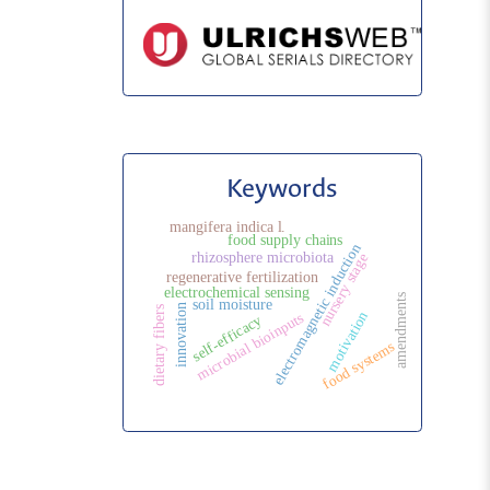
Keywords
mangifera indica l.
food supply chains
electromagnetic induction
rhizosphere microbiota
nursery stage
regenerative fertilization
electrochemical sensing
amendments
soil moisture
innovation
dietary fibers
motivation
microbial bioinputs
self-efficacy
food systems