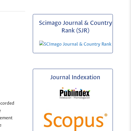
Scimago Journal & Country
Rank (SJR)
Journal Indexation
ecorded
e
sement
e