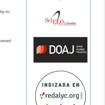
(by-nc-
icensed