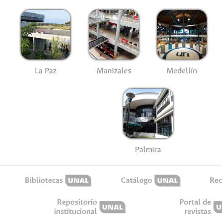
La Paz
Manizales
Medellín
Palmira
Bibliotecas
Catálogo
Rec
Repositorio
Portal de
institucional
revistas