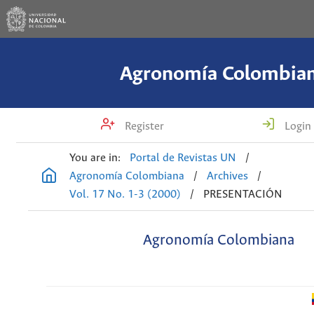
Agronomía Colombia
Register
Login
You are in:
Portal de Revistas UN
/
Agronomía Colombiana
/
Archives
/
Vol. 17 No. 1-3 (2000)
/
PRESENTACIÓN
Agronomía Colombiana