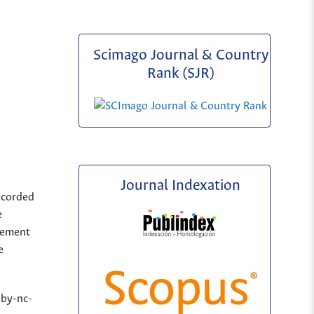
Scimago Journal & Country
Rank (SJR)
Journal Indexation
ecorded
e
sement
e
(by-nc-