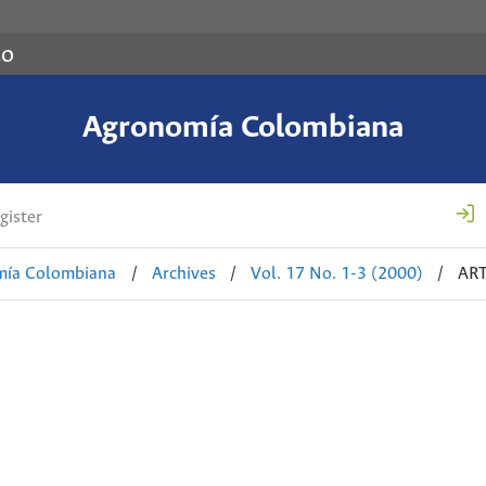
co
Agronomía Colombiana
gister
mía Colombiana
/
Archives
/
Vol. 17 No. 1-3 (2000)
/
AR