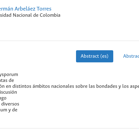
rmán Arbeláez Torres
sidad Nacional de Colombia
Abstract (es)
Abstrac
xysporum
ntas de
ón en distintos ámbitos nacionales sobre las bondades y los asp
iscusión
ngo
 diversos
ium y de