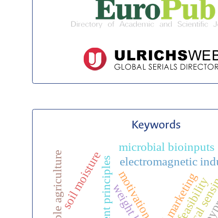
Keywords
microbial bioinputs
soil moisture
sustainable agriculture
electromagnetic ind
measurement principles
motivation
bypr
feasibility
weight loss