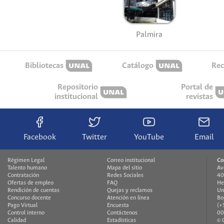
Palmira
Bibliotecas
Catálogo
Rec
Repositorio
Portal de
institucional
revistas
Facebook
Twitter
YouTube
Email
Régimen Legal
Correo institucional
Co
Talento humano
Mapa del sitio
Av
Contratación
Redes Sociales
40
Ofertas de empleo
FAQ
He
Rendición de cuentas
Quejas y reclamos
Un
Concurso docente
Atención en línea
Bo
Pago Virtual
Encuesta
(+
Control interno
Contáctenos
00
Calidad
Estadísticas
© 