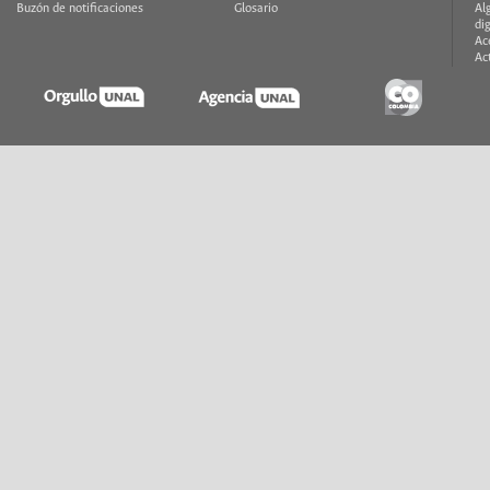
Buzón de notificaciones
Glosario
Al
di
Ac
Ac