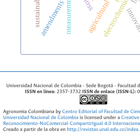
electrochemical sens
agricultural marketing
amendments
innova
Universidad Nacional de Colombia - Sede Bogotá - Facultad d
ISSN en línea:
2357-3732
ISSN de enlace (ISSN-L):
0
Agronomia Colombiana by
Centro Editorial of Facultad de Cien
Universidad Nacional de Colombia
is licensed under a
Creativ
Reconocimiento-NoComercial-CompartirIgual 4.0 Internaciona
Creado a partir de la obra en
http://revistas.unal.edu.co/index