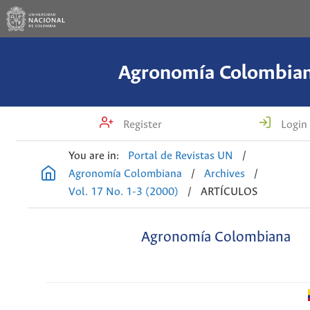
Agronomía Colombia
Register
Login
You are in:
Portal de Revistas UN
/
Agronomía Colombiana
/
Archives
/
Vol. 17 No. 1-3 (2000)
/
ARTÍCULOS
Agronomía Colombiana