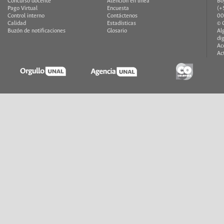
Concurso docente
Atención en línea
Bo
Pago Virtual
Encuesta
(+
Control interno
Contáctenos
00
Calidad
Estadísticas
© 
Buzón de notificaciones
Glosario
Al
di
Ac
Ac