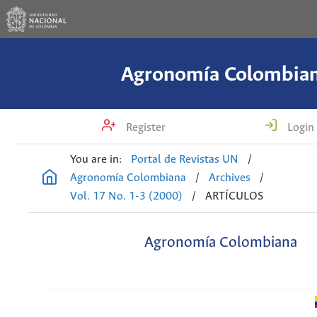
Agronomía Colombia
Register
Login
You are in:
Portal de Revistas UN
/
Agronomía Colombiana
/
Archives
/
Vol. 17 No. 1-3 (2000)
/
ARTÍCULOS
Agronomía Colombiana