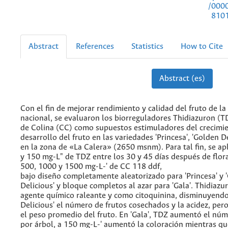
/000
810
Abstract
References
Statistics
How to Cite
Abstract (es)
Con el fin de mejorar rendimiento y calidad del fruto de l
nacional, se evaluaron los biorreguladores Thidiazuron (T
de Colina (CC) como supuestos estimuladores del crecimi
desarrollo del fruto en las variedades 'Princesa', 'Golden De
en la zona de «La Calera» (2650 msnm). Para tal fin, se ap
y 150 mg-L" de TDZ entre los 30 y 45 días después de flora
500, 1000 y 1500 mg-L-' de CC 118 ddf,
bajo diseño completamente aleatorizado para 'Princesa' y 
Delicious' y bloque completos al azar para 'Gala'. Thidiaz
agente químico raleante y como citoquinina, disminuyendo
Delicious' el número de frutos cosechados y la acidez, pe
el peso promedio del fruto. En 'Gala', TDZ aumentó el núm
por árbol, a 150 mg-L-' aumentó la coloración mientras qu