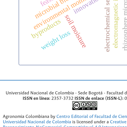
electromagnetic induction
electrochemical sensing
rhizosphere micr
microbial bioinputs
environmental monitoring
innovation
soil moisture
byproducts
weight loss
Universidad Nacional de Colombia - Sede Bogotá - Facultad d
ISSN en línea:
2357-3732
ISSN de enlace (ISSN-L):
0
Agronomia Colombiana by
Centro Editorial of Facultad de Cien
Universidad Nacional de Colombia
is licensed under a
Creativ