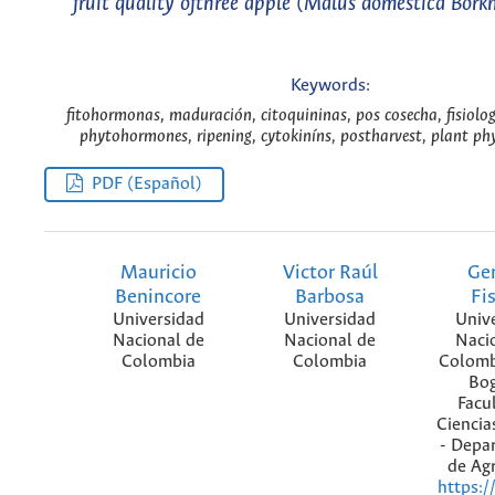
fruit quality ofthree apple (Malus domestica Borkh
Keywords:
fitohormonas, maduración, citoquininas, pos cosecha, fisiolog
phytohormones, ripening, cytokiníns, postharvest, plant ph
PDF (Español)
Mauricio
Victor Raúl
Ge
Benincore
Barbosa
Fi
Universidad
Universidad
Univ
Nacional de
Nacional de
Naci
Colombia
Colombia
Colomb
Bog
Facu
Ciencia
- Depa
de Ag
https:/