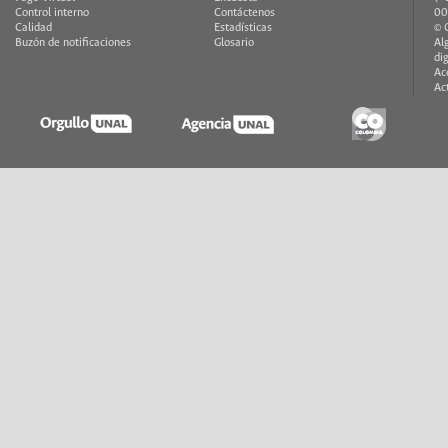
Control interno
Contáctenos
00
Calidad
Estadísticas
© 
Buzón de notificaciones
Glosario
Al
di
Ac
Ac