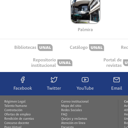
Palmira
Bibliotecas
Catálogo
Rec
Repositorio
Portal de
institucional
revistas
Facebook
Twitter
YouTube
Email
Régimen Legal
Correo institucional
Co
Talento humano
Mapa del sitio
Av
Contratación
Redes Sociales
40
Ofertas de empleo
FAQ
He
Rendición de cuentas
Quejas y reclamos
Un
Concurso docente
Atención en línea
Bo
Pago Virtual
Encuesta
(+