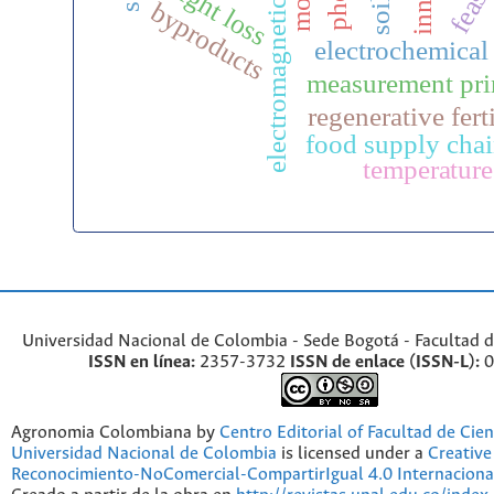
electromagnetic induction
weight loss
byproducts
electrochemical
measurement pri
regenerative fert
food supply cha
temperature
Universidad Nacional de Colombia - Sede Bogotá - Facultad d
ISSN en línea:
2357-3732
ISSN de enlace (ISSN-L):
0
Agronomia Colombiana by
Centro Editorial of Facultad de Cien
Universidad Nacional de Colombia
is licensed under a
Creativ
Reconocimiento-NoComercial-CompartirIgual 4.0 Internaciona