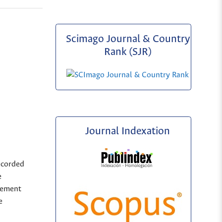
Scimago Journal & Country
Rank (SJR)
Journal Indexation
ecorded
e
sement
e