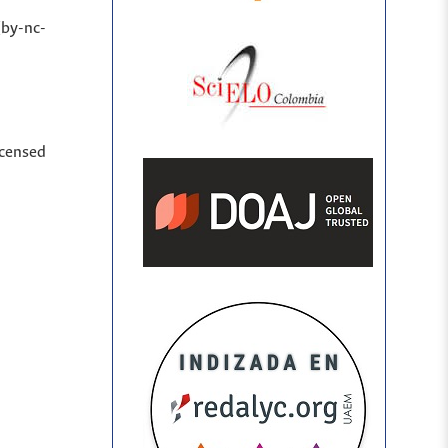
(by-nc-
icensed