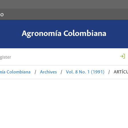
co
Agronomía Colombiana
gister
mía Colombiana
/
Archives
/
Vol. 8 No. 1 (1991)
/
ARTÍC