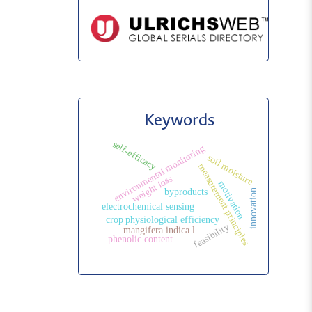
Keywords
self-efficacy
environmental monitoring
soil moisture
measurement principles
weight loss
motivation
byproducts
innovation
electrochemical sensing
crop physiological efficiency
feasibility
mangifera indica l.
phenolic content