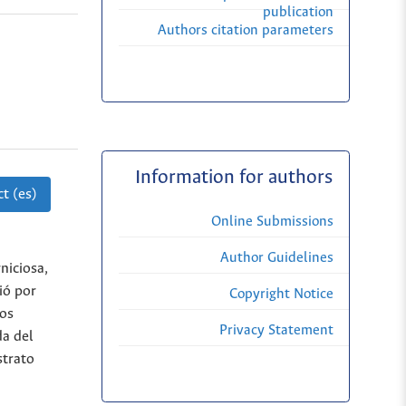
publication
Authors citation parameters
Information for authors
t (es)
Online Submissions
Author Guidelines
niciosa,
ió por
Copyright Notice
Los
Privacy Statement
da del
strato