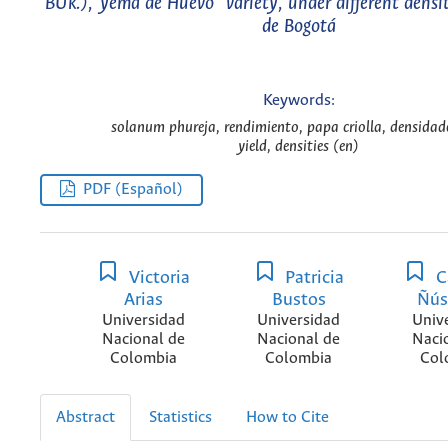
BUk.),"yema de Huevo" variety, under different densi
de Bogotá
Keywords:
solanum phureja, rendimiento, papa criolla, densidade
yield, densities (en)
PDF (Español)
Victoria
Patricia
C
Arias
Bustos
Ñús
Universidad
Universidad
Univ
Nacional de
Nacional de
Naci
Colombia
Colombia
Col
Abstract
Statistics
How to Cite