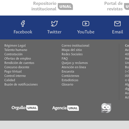
Repositorio
Portal de
institucional
revistas
Facebook
Twitter
YouTube
Email
Régimen Legal
Correo institucional
Co
Talento humano
Mapa del sitio
Av
Contratación
Redes Sociales
40
Ofertas de empleo
FAQ
He
Rendición de cuentas
Quejas y reclamos
Un
Concurso docente
Atención en línea
Bo
Pago Virtual
Encuesta
(+
Control interno
Contáctenos
00
Calidad
Estadísticas
© 
Buzón de notificaciones
Glosario
Al
di
Ac
Ac