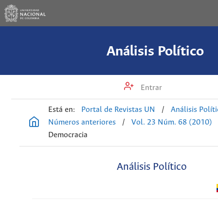
Análisis Político
Entrar
Está en:
Portal de Revistas UN
/
Análisis Polít
Números anteriores
/
Vol. 23 Núm. 68 (2010)
Democracia
Análisis Político