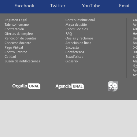
Facebook
Twitter
YouTube
Email
Régimen Legal
Correo institucional
Co
Talento humano
Mapa del sitio
Av
Contratación
Redes Sociales
40
Ofertas de empleo
FAQ
He
Rendición de cuentas
Quejas y reclamos
Un
Concurso docente
Atención en línea
Bo
Pago Virtual
Encuesta
(+
Control interno
Contáctenos
00
Calidad
Estadísticas
© 
Buzón de notificaciones
Glosario
Al
di
Ac
Ac