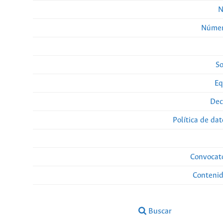
N
Númer
So
Eq
Dec
Política de da
Convocato
Conteni
Buscar