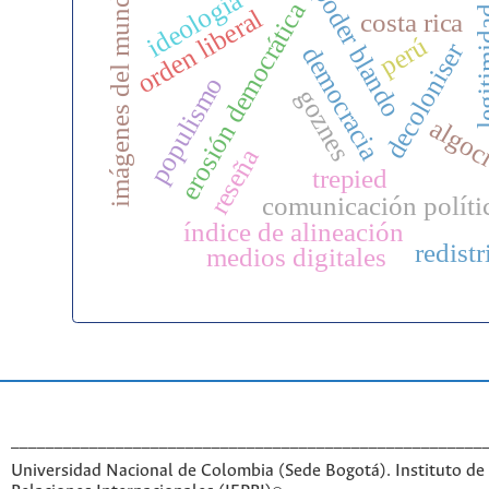
imágenes del mundo
poder blando
ideología
erosión democrática
legiti
orden liberal
costa rica
perú
decoloniser
democracia
populismo
goznes
algoc
reseña
trepied
comunicación políti
índice de alineación
redist
medios digitales
______________________________________________________
Universidad Nacional de Colombia (Sede Bogotá). Instituto de 