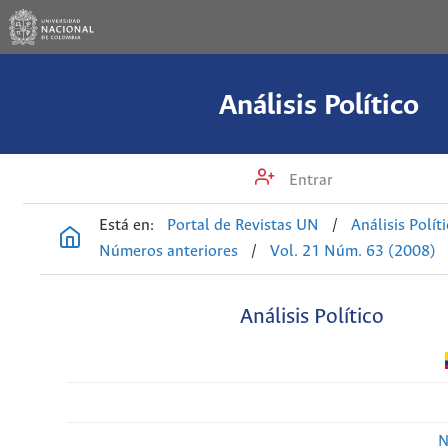
Análisis Político
Entrar
Está en:
Portal de Revistas UN
/
Análisis Polít
Números anteriores
/
Vol. 21 Núm. 63 (2008)
Análisis Político
N