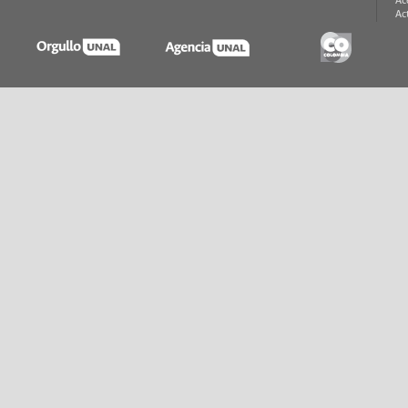
Ac
Ac