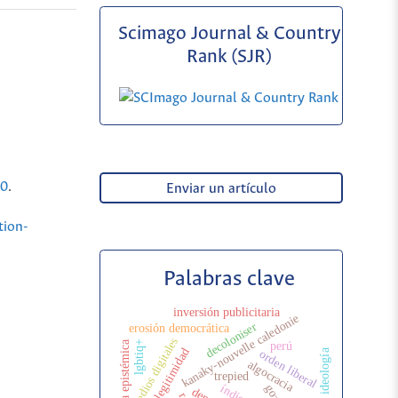
Scimago Journal & Country
Rank (SJR)
.0
.
Enviar un artículo
tion-
Palabras clave
inversión publicitaria
kanaky-nouvelle caledonie
decoloniser
erosión democrática
medios digitales
lgbtiq+
injusticia epistémica
perú
legitimidad
ideología
orden liberal
algocracia
trepied