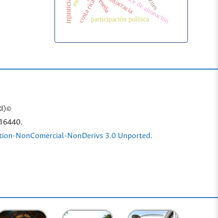
índice de alineación
goznes
democracia
reseña
costa rica
participación política
RI)©
 16440.
ution-NonComercial-NonDerivs 3.0 Unported.