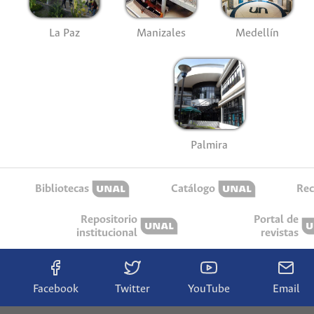
La Paz
Manizales
Medellín
Palmira
Bibliotecas
Catálogo
Rec
Repositorio
Portal de
institucional
revistas
Facebook
Twitter
YouTube
Email