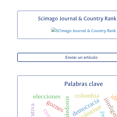
Scimago Journal & Country Rank 
Enviar un artículo
Palabras clave
colombia
id
elecciones
democracia
goznes
decoloniser