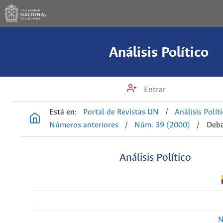
Análisis Político
Entrar
Está en:
Portal de Revistas UN
/
Análisis Polít
Números anteriores
/
Núm. 39 (2000)
/
Deba
Análisis Político
N