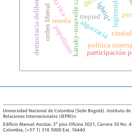
kanaky-nouvelle caledonie
inteligen
democracia deliberativa
costa rica
legitimidad
lgbtiq+
orden liberal
per
trepied
reseña
algocracia
populismo
ciudad
política intern
participación p
______________________________________________________
Universidad Nacional de Colombia (Sede Bogotá). Instituto de 
Relaciones Internacionales (IEPRI)©
Edificio Manuel Ancízar, 3° piso Oficina 3021, Carrera 30 No. 
Colombia, (+57 1) 316 5000 Ext. 16440.