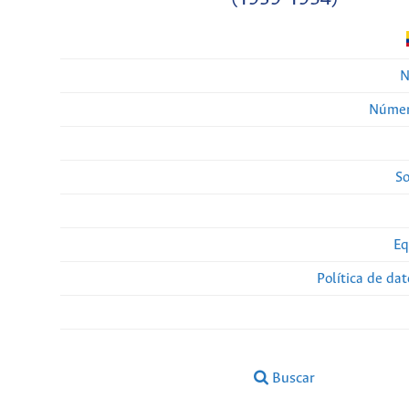
N
Númer
So
Eq
Política de da
Buscar