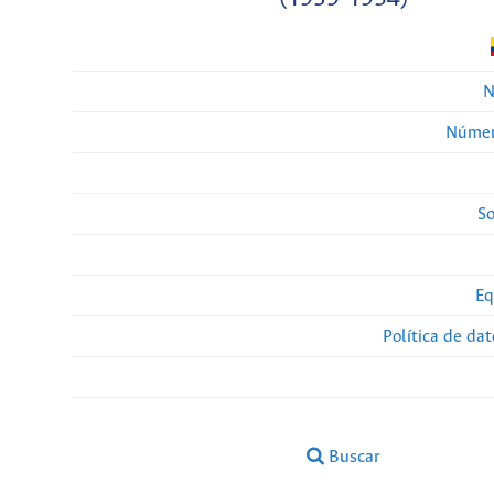
N
Númer
So
Eq
Política de da
Buscar