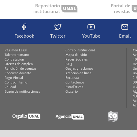
Repositorio
Portal de
institucional
revistas
Facebook
Twitter
YouTube
Email
Régimen Legal
Correo institucional
Co
Talento humano
Mapa del sitio
Av
Contratación
Redes Sociales
40
Ofertas de empleo
FAQ
He
Rendición de cuentas
Quejas y reclamos
Un
Concurso docente
Atención en línea
Bo
Pago Virtual
Encuesta
(+
Control interno
Contáctenos
00
Calidad
Estadísticas
© 
Buzón de notificaciones
Glosario
Al
di
Ac
Ac