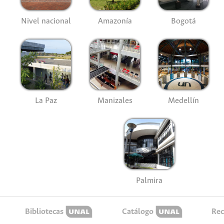
Nivel nacional
Amazonía
Bogotá
La Paz
Manizales
Medellín
Palmira
Bibliotecas
Catálogo
Rec