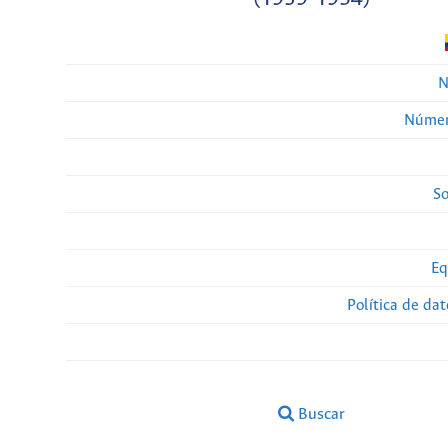
N
Númer
So
Eq
Política de da
Buscar