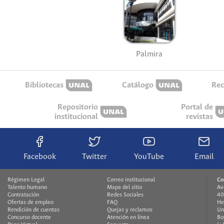
Palmira
Bibliotecas
Catálogo
Rec
Repositorio
Portal de
institucional
revistas
Facebook
Twitter
YouTube
Email
Régimen Legal
Correo institucional
Co
Talento humano
Mapa del sitio
Av
Contratación
Redes Sociales
40
Ofertas de empleo
FAQ
He
Rendición de cuentas
Quejas y reclamos
Un
Concurso docente
Atención en línea
Bo