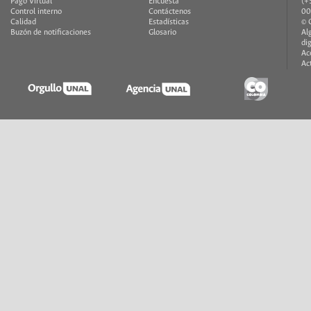
Pago Virtual
Encuesta
(+
Control interno
Contáctenos
00
Calidad
Estadísticas
© 
Buzón de notificaciones
Glosario
Al
di
Ac
Ac