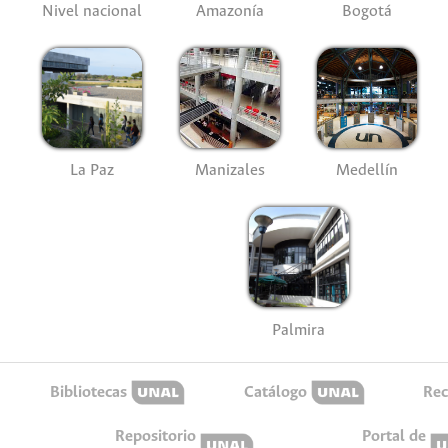
Nivel nacional
Amazonía
Bogotá
La Paz
Manizales
Medellín
Palmira
Bibliotecas
Catálogo
Rec
Repositorio
Portal de