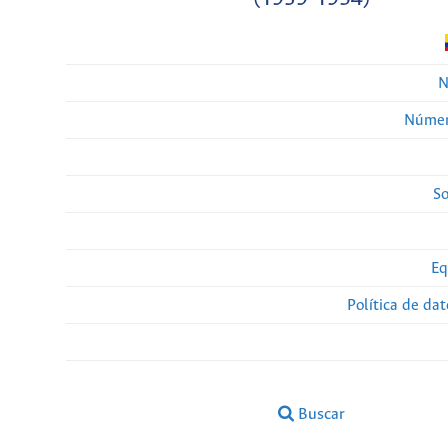
N
Númer
So
Eq
Política de da
Buscar