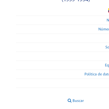
N
Númer
So
Eq
Política de da
Buscar