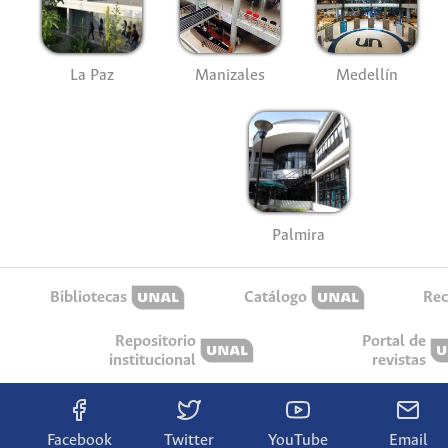
La Paz
Manizales
Medellín
Palmira
Bibliotecas
Catálogo
Rec
Repositorio
Portal de
institucional
revistas
Facebook
Twitter
YouTube
Email