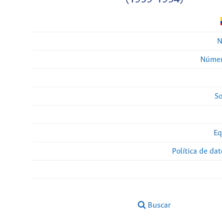
N
Númer
So
Eq
Política de da
Buscar