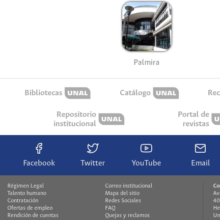
Palmira
Bibliotecas
Catálogo
Rec
Repositorio
Portal de
institucional
revistas
Facebook
Twitter
YouTube
Email
Régimen Legal
Correo institucional
Co
Talento humano
Mapa del sitio
Av
Contratación
Redes Sociales
40
Ofertas de empleo
FAQ
He
Rendición de cuentas
Quejas y reclamos
Un