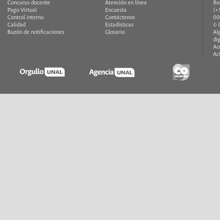
Concurso docente
Atención en línea
Bo
Pago Virtual
Encuesta
(+
Control interno
Contáctenos
00
Calidad
Estadísticas
© 
Buzón de notificaciones
Glosario
Al
di
Ac
Ac