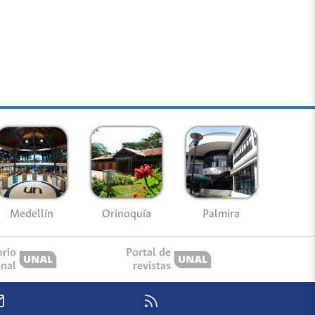
Medellín
Palmira
Orinoquía
orio
Portal de
onal
revistas