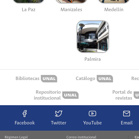
La Paz
Manizales
Medellín
Palmira
Bibliotecas
Catálogo
Rec
Repositorio
Portal de
institucional
revistas
Facebook
Twitter
YouTube
Email
Régimen Legal
Correo institucional
Co