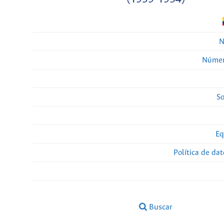
N
Númer
So
Eq
Política de da
Buscar