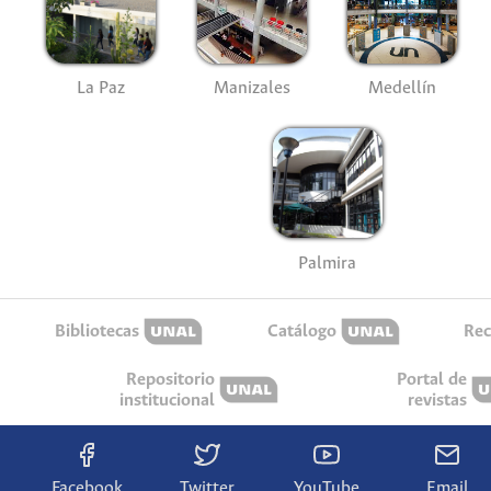
La Paz
Manizales
Medellín
Palmira
Bibliotecas
Catálogo
Rec
Repositorio
Portal de
institucional
revistas
Facebook
Twitter
YouTube
Email