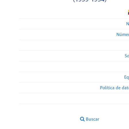
N
Númer
So
Eq
Política de da
Buscar