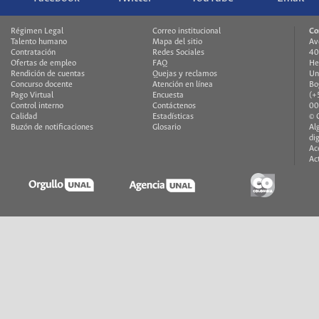
Régimen Legal
Correo institucional
Co
Talento humano
Mapa del sitio
Av
Contratación
Redes Sociales
40
Ofertas de empleo
FAQ
He
Rendición de cuentas
Quejas y reclamos
Un
Concurso docente
Atención en línea
Bo
Pago Virtual
Encuesta
(+
Control interno
Contáctenos
00
Calidad
Estadísticas
© 
Buzón de notificaciones
Glosario
Al
di
Ac
Ac