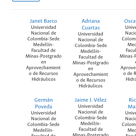
Janet Barco
Adriana
Osca
Universidad
Cuartas
Univ
Nacional de
Naci
Universidad
Colombia-Sede
Colom
Nacional de
Medellín-
Med
Colombia-Sede
Facultad de
Facu
Medellín-
Minas-Postgrado
Minas-
Facultad de
en
Minas-Postgrado
Aprovechamient
Aprove
en
o de Recursos
o de 
Aprovechamient
Hidráulicos
Hidr
o de Recursos
Hidráulicos
Germán
Jaime I. Vélez
Ri
Poveda
Universidad
Man
Nacional de
Universidad
Univ
Colombia-Sede
Nacional de
Naci
Medellín-
Colombia-Sede
Colom
Facultad de
Medellín-
Med
Minas-Postgrado