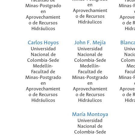
Facultad de
Facu
en
Minas-Postgrado
Minas-
Aprovechamient
en
o de Recursos
Aprovechamient
Aprove
Hidráulicos
o de Recursos
o de 
Hidráulicos
Hidr
Carlos Hoyos
John F. Mejía
Blanc
Universidad
Universidad
Univ
Nacional de
Nacional de
Naci
Colombia-Sede
Colombia-Sede
Colom
Medellín-
Medellín-
Med
Facultad de
Facultad de
Facu
Minas-Postgrado
Minas-Postgrado
Minas-
en
en
Aprovechamient
Aprovechamient
Aprove
o de Recursos
o de Recursos
o de 
Hidráulicos
Hidráulicos
Hidr
María Montoya
Universidad
Nacional de
Colombia-Sede