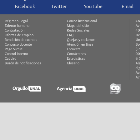
Facebook
Twitter
YouTube
Email
Régimen Legal
Correo institucional
Co
Talento humano
Mapa del sitio
Av
Contratación
Redes Sociales
40
Ofertas de empleo
FAQ
He
Rendición de cuentas
Quejas y reclamos
Un
Concurso docente
Atención en línea
Bo
Pago Virtual
Encuesta
(+
Control interno
Contáctenos
00
Calidad
Estadísticas
© 
Buzón de notificaciones
Glosario
Al
di
Ac
Ac