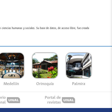
n ciencias humanas y sociales. Su base de datos, de acceso libre, fue creada
Medellín
Palmira
Orinoquía
orio
Portal de
onal
revistas