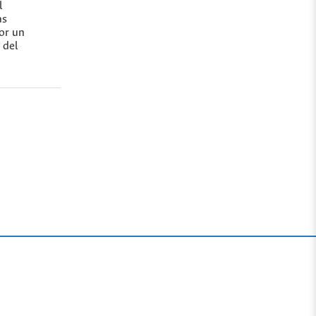
l
as
or un
 del