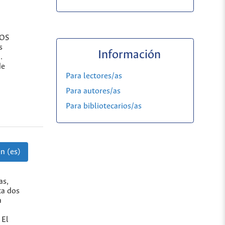
TOS
s
Información
.
de
Para lectores/as
Para autores/as
Para bibliotecarios/as
n (es)
as,
ta dos
a
 El