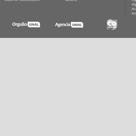
Buzón de notificaciones
Glosario
Al
di
Ac
Ac