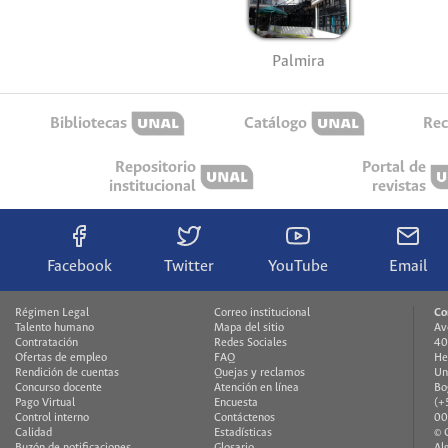
Palmira
Bibliotecas
Catálogo
Rec
Repositorio
Portal de
institucional
revistas
Facebook
Twitter
YouTube
Email
Régimen Legal
Correo institucional
Co
Talento humano
Mapa del sitio
Av
Contratación
Redes Sociales
40
Ofertas de empleo
FAQ
He
Rendición de cuentas
Quejas y reclamos
Un
Concurso docente
Atención en línea
Bo
Pago Virtual
Encuesta
(+
Control interno
Contáctenos
00
Calidad
Estadísticas
© 