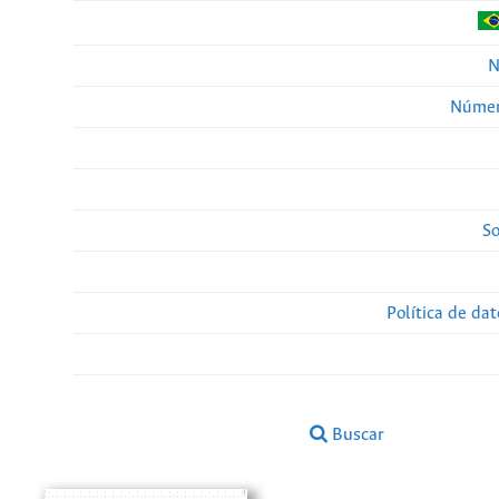
N
Númer
So
Política de da
Buscar