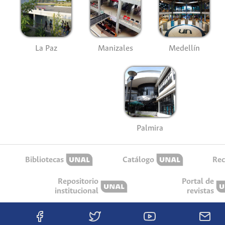
La Paz
Manizales
Medellín
Palmira
Bibliotecas
Catálogo
Rec
Repositorio
Portal de
institucional
revistas